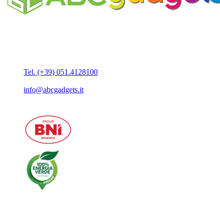
Business Unit by ABC Marketing S.r.l.
P. IVA 02108001203
Via Tiarini 1
40129 Bologna
Tel. (+39) 051.4128100
Fax:(+39) 051.7456909
info@abcgadgets.it
MENU PRINCIPALE