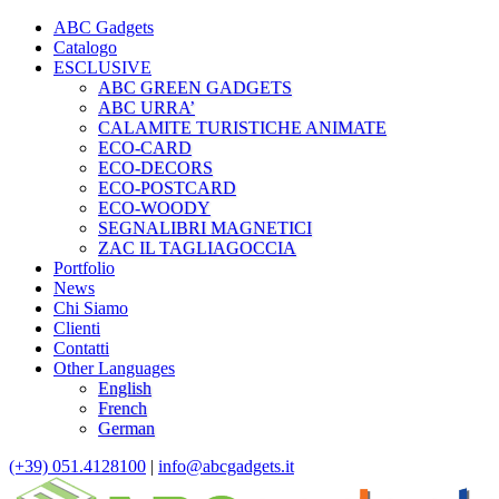
ABC Gadgets
Catalogo
ESCLUSIVE
ABC GREEN GADGETS
ABC URRA’
CALAMITE TURISTICHE ANIMATE
ECO-CARD
ECO-DECORS
ECO-POSTCARD
ECO-WOODY
SEGNALIBRI MAGNETICI
ZAC IL TAGLIAGOCCIA
Portfolio
News
Chi Siamo
Clienti
Contatti
Other Languages
English
French
German
(+39) 051.4128100
|
info@abcgadgets.it