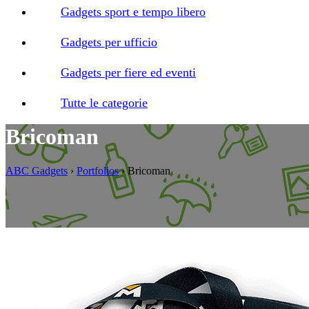
Gadgets sport e tempo libero
Gadgets per ufficio
Gadgets per fiere ed eventi
Tutte le categorie
Bricoman
ABC Gadgets
›
Portfolios
›
Bricoman