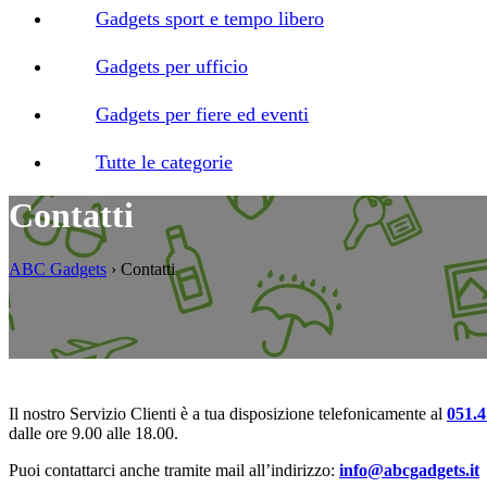
Gadgets sport e tempo libero
Gadgets per ufficio
Gadgets per fiere ed eventi
Tutte le categorie
Contatti
ABC Gadgets
›
Contatti
Il nostro Servizio Clienti è a tua disposizione telefonicamente al
051.
dalle ore 9.00 alle 18.00.
Puoi contattarci anche tramite mail all’indirizzo:
info@abcgadgets.it