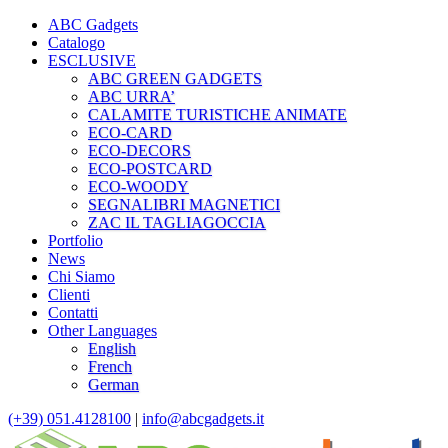
ABC Gadgets
Catalogo
ESCLUSIVE
ABC GREEN GADGETS
ABC URRA’
CALAMITE TURISTICHE ANIMATE
ECO-CARD
ECO-DECORS
ECO-POSTCARD
ECO-WOODY
SEGNALIBRI MAGNETICI
ZAC IL TAGLIAGOCCIA
Portfolio
News
Chi Siamo
Clienti
Contatti
Other Languages
English
French
German
(+39) 051.4128100
|
info@abcgadgets.it