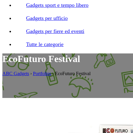
Gadgets sport e tempo libero
Gadgets per ufficio
Gadgets per fiere ed eventi
Tutte le categorie
EcoFuturo Festival
ABC Gadgets
›
Portfolios
›
EcoFuturo Festival