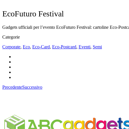
EcoFuturo Festival
Gadgets ufficiali per l’evento EcoFuturo Festival: cartoline Eco-Postca
Categorie
Corporate
,
Eco
,
Eco-Card
,
Eco-Postcard
,
Eventi
,
Semi
Precedente
Successivo