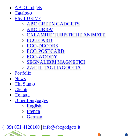
ABC Gadgets
Catalogo
ESCLUSIVE
ABC GREEN GADGETS
ABC URRA’
CALAMITE TURISTICHE ANIMATE
ECO-CARD
ECO-DECORS
ECO-POSTCARD
ECO-WOODY
SEGNALIBRI MAGNETICI
ZAC IL TAGLIAGOCCIA
Portfolio
News
Chi Siamo
Clienti
Contatti
Other Languages
English
French
German
(+39) 051.4128100
|
info@abcgadgets.it