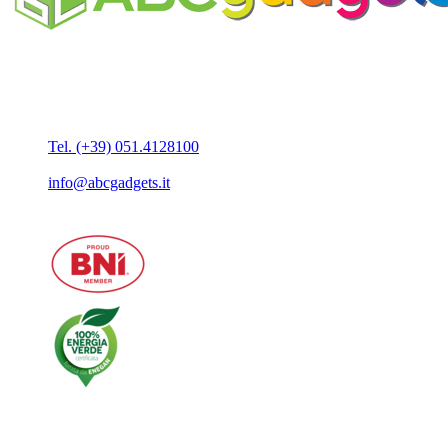
Business Unit by ABC Marketing S.r.l.
P. IVA 02108001203
Via Tiarini 1
40129 Bologna
Tel. (+39) 051.4128100
Fax:(+39) 051.7456909
info@abcgadgets.it
MENU PRINCIPALE