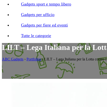
Gadgets sport e tempo libero
Gadgets per ufficio
Gadgets per fiere ed eventi
Tutte le categorie
LILT – Lega Italiana per la Lot
ABC Gadgets
›
Portfolios
›
LILT – Lega Italiana per la Lotta contro 