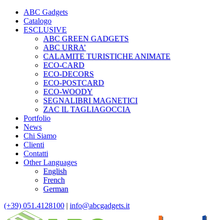
ABC Gadgets
Catalogo
ESCLUSIVE
ABC GREEN GADGETS
ABC URRA’
CALAMITE TURISTICHE ANIMATE
ECO-CARD
ECO-DECORS
ECO-POSTCARD
ECO-WOODY
SEGNALIBRI MAGNETICI
ZAC IL TAGLIAGOCCIA
Portfolio
News
Chi Siamo
Clienti
Contatti
Other Languages
English
French
German
(+39) 051.4128100
|
info@abcgadgets.it