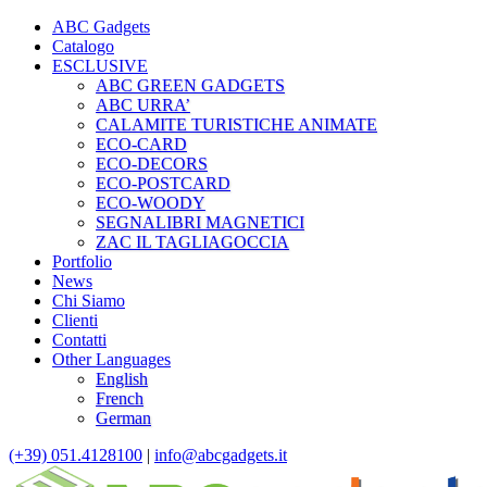
ABC Gadgets
Catalogo
ESCLUSIVE
ABC GREEN GADGETS
ABC URRA’
CALAMITE TURISTICHE ANIMATE
ECO-CARD
ECO-DECORS
ECO-POSTCARD
ECO-WOODY
SEGNALIBRI MAGNETICI
ZAC IL TAGLIAGOCCIA
Portfolio
News
Chi Siamo
Clienti
Contatti
Other Languages
English
French
German
(+39) 051.4128100
|
info@abcgadgets.it