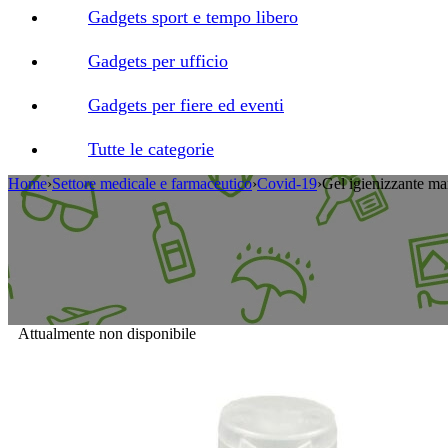
Gadgets sport e tempo libero
Gadgets per ufficio
Gadgets per fiere ed eventi
Tutte le categorie
Home
›
Settore medicale e farmaceutico
›
Covid-19
›
Gel igienizzante ma
Attualmente non disponibile