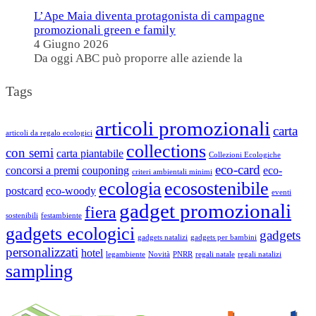
L’Ape Maia diventa protagonista di campagne
promozionali green e family
4 Giugno 2026
Da oggi ABC può proporre alle aziende la
Tags
articoli promozionali
carta
articoli da regalo ecologici
collections
con semi
carta piantabile
Collezioni Ecologiche
eco-card
concorsi a premi
couponing
eco-
criteri ambientali minimi
ecologia
ecosostenibile
postcard
eco-woody
eventi
gadget promozionali
fiera
sostenibili
festambiente
gadgets ecologici
gadgets
gadgets natalizi
gadgets per bambini
personalizzati
hotel
legambiente
Novità
PNRR
regali natale
regali natalizi
sampling