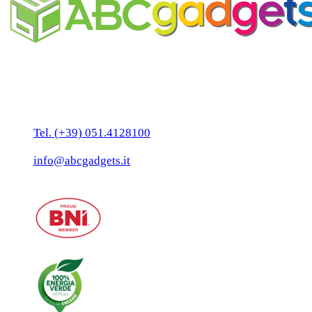
Business Unit by ABC Marketing S.r.l.
P. IVA 02108001203
Via Tiarini 1
40129 Bologna
Tel. (+39) 051.4128100
Fax:(+39) 051.7456909
info@abcgadgets.it