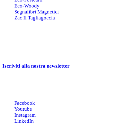
Eco-Woody
Segnalibri Magnetici
Zac Il Tagliagoccia
ISCRIZIONE NEWSLETTER
Cerchiamo
Aziende, Enti, Associazioni e
Rivenditori
interessati ai nostri gadgets!
Iscriviti alla nostra newsletter
e ricevi una campionatura in
omaggio!
Seguici sui social
Facebook
Youtube
Instagram
LinkedIn