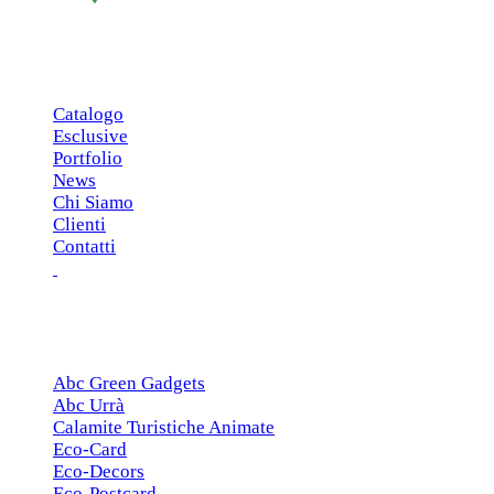
MENU PRINCIPALE
Catalogo
Esclusive
Portfolio
News
Chi Siamo
Clienti
Contatti
ESCLUSIVE
Abc Green Gadgets
Abc Urrà
Calamite Turistiche Animate
Eco-Card
Eco-Decors
Eco-Postcard