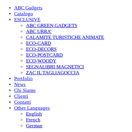
ABC Gadgets
Catalogo
ESCLUSIVE
ABC GREEN GADGETS
ABC URRA’
CALAMITE TURISTICHE ANIMATE
ECO-CARD
ECO-DECORS
ECO-POSTCARD
ECO-WOODY
SEGNALIBRI MAGNETICI
ZAC IL TAGLIAGOCCIA
Portfolio
News
Chi Siamo
Clienti
Contatti
Other Languages
English
French
German