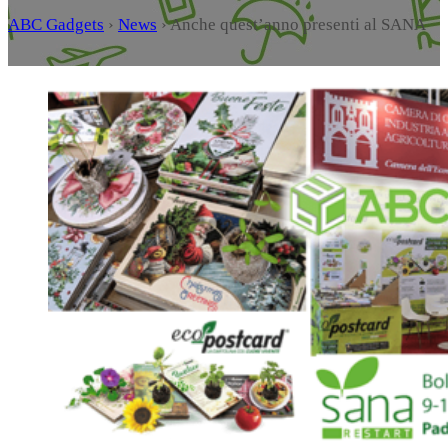
ABC Gadgets
›
News
›
Anche quest’anno presenti al SANA