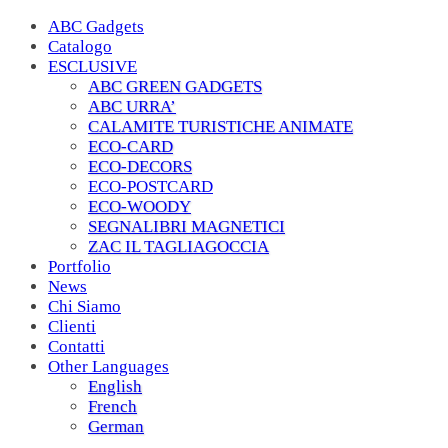
ABC Gadgets
Catalogo
ESCLUSIVE
ABC GREEN GADGETS
ABC URRA’
CALAMITE TURISTICHE ANIMATE
ECO-CARD
ECO-DECORS
ECO-POSTCARD
ECO-WOODY
SEGNALIBRI MAGNETICI
ZAC IL TAGLIAGOCCIA
Portfolio
News
Chi Siamo
Clienti
Contatti
Other Languages
English
French
German