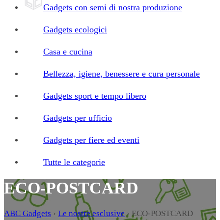
Gadgets con semi di nostra produzione
Gadgets ecologici
Casa e cucina
Bellezza, igiene, benessere e cura personale
Gadgets sport e tempo libero
Gadgets per ufficio
Gadgets per fiere ed eventi
Tutte le categorie
ECO-POSTCARD
ABC Gadgets
›
Le nostre esclusive
›
ECO-POSTCARD