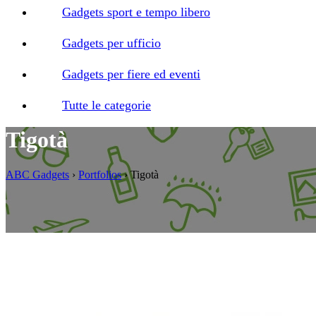
Gadgets sport e tempo libero
Gadgets per ufficio
Gadgets per fiere ed eventi
Tutte le categorie
Tigotà
ABC Gadgets
›
Portfolios
›
Tigotà