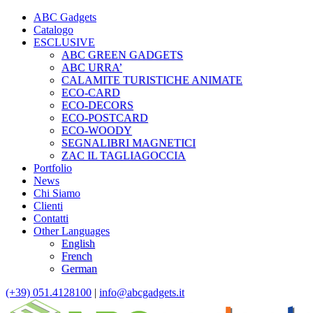
ABC Gadgets
Catalogo
ESCLUSIVE
ABC GREEN GADGETS
ABC URRA’
CALAMITE TURISTICHE ANIMATE
ECO-CARD
ECO-DECORS
ECO-POSTCARD
ECO-WOODY
SEGNALIBRI MAGNETICI
ZAC IL TAGLIAGOCCIA
Portfolio
News
Chi Siamo
Clienti
Contatti
Other Languages
English
French
German
(+39) 051.4128100
|
info@abcgadgets.it