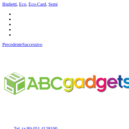
Biglietti
,
Eco
,
Eco-Card
,
Semi
Precedente
Successivo
Business Unit by ABC Marketing S.r.l.
P. IVA 02108001203
Via Tiarini 1
40129 Bologna
Tel. (+39) 051.4128100