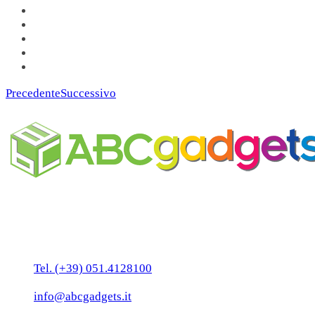
Precedente
Successivo
Business Unit by ABC Marketing S.r.l.
P. IVA 02108001203
Via Tiarini 1
40129 Bologna
Tel. (+39) 051.4128100
Fax:(+39) 051.7456909
info@abcgadgets.it