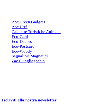
ESCLUSIVE
Abc Green Gadgets
Abc Urrà
Calamite Turistiche Animate
Eco-Card
Eco-Decors
Eco-Postcard
Eco-Woody
Segnalibri Magnetici
Zac Il Tagliagoccia
ISCRIZIONE NEWSLETTER
Cerchiamo
Aziende, Enti, Associazioni e
Rivenditori
interessati ai nostri gadgets!
Iscriviti alla nostra newsletter
e ricevi una campionatura in
omaggio!