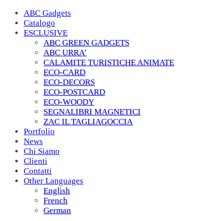
ABC Gadgets
Catalogo
ESCLUSIVE
ABC GREEN GADGETS
ABC URRA’
CALAMITE TURISTICHE ANIMATE
ECO-CARD
ECO-DECORS
ECO-POSTCARD
ECO-WOODY
SEGNALIBRI MAGNETICI
ZAC IL TAGLIAGOCCIA
Portfolio
News
Chi Siamo
Clienti
Contatti
Other Languages
English
French
German