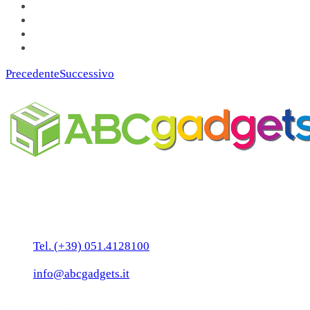
Precedente
Successivo
Business Unit by ABC Marketing S.r.l.
P. IVA 02108001203
Via Tiarini 1
40129 Bologna
Tel. (+39) 051.4128100
Fax:(+39) 051.7456909
info@abcgadgets.it