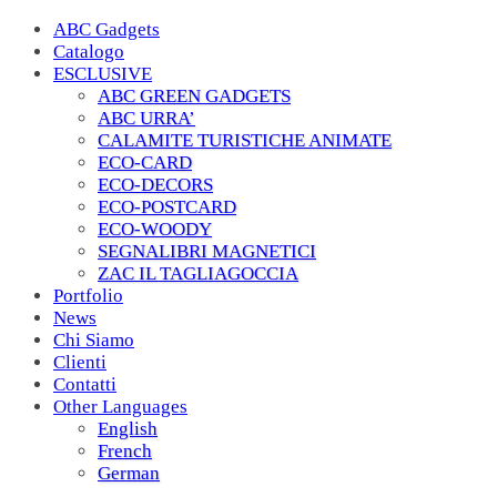
ABC Gadgets
Catalogo
ESCLUSIVE
ABC GREEN GADGETS
ABC URRA’
CALAMITE TURISTICHE ANIMATE
ECO-CARD
ECO-DECORS
ECO-POSTCARD
ECO-WOODY
SEGNALIBRI MAGNETICI
ZAC IL TAGLIAGOCCIA
Portfolio
News
Chi Siamo
Clienti
Contatti
Other Languages
English
French
German