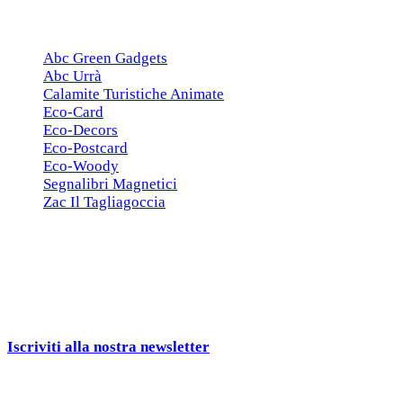
ESCLUSIVE
Abc Green Gadgets
Abc Urrà
Calamite Turistiche Animate
Eco-Card
Eco-Decors
Eco-Postcard
Eco-Woody
Segnalibri Magnetici
Zac Il Tagliagoccia
ISCRIZIONE NEWSLETTER
Cerchiamo
Aziende, Enti, Associazioni e
Rivenditori
interessati ai nostri gadgets!
Iscriviti alla nostra newsletter
e ricevi una campionatura in
omaggio!