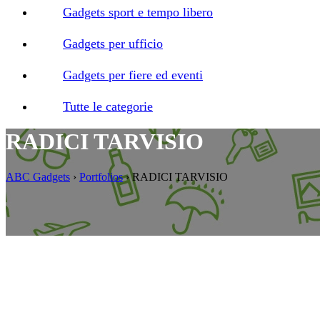
Gadgets sport e tempo libero
Gadgets per ufficio
Gadgets per fiere ed eventi
Tutte le categorie
RADICI TARVISIO
ABC Gadgets
›
Portfolios
›
RADICI TARVISIO