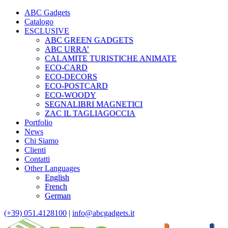
ABC Gadgets
Catalogo
ESCLUSIVE
ABC GREEN GADGETS
ABC URRA’
CALAMITE TURISTICHE ANIMATE
ECO-CARD
ECO-DECORS
ECO-POSTCARD
ECO-WOODY
SEGNALIBRI MAGNETICI
ZAC IL TAGLIAGOCCIA
Portfolio
News
Chi Siamo
Clienti
Contatti
Other Languages
English
French
German
(+39) 051.4128100
|
info@abcgadgets.it