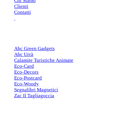
Chi Siamo
Clienti
Contatti
ESCLUSIVE
Abc Green Gadgets
Abc Urrà
Calamite Turistiche Animate
Eco-Card
Eco-Decors
Eco-Postcard
Eco-Woody
Segnalibri Magnetici
Zac Il Tagliagoccia
ISCRIZIONE NEWSLETTER
Cerchiamo
Aziende, Enti, Associazioni e