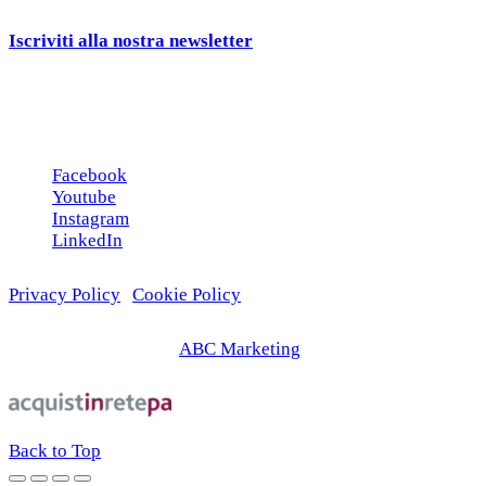
Rivenditori
interessati ai nostri gadgets!
Iscriviti alla nostra newsletter
e ricevi una campionatura in
omaggio!
Seguici sui social
Facebook
Youtube
Instagram
LinkedIn
Privacy Policy
|
Cookie Policy
© 2026 | Web Agency
ABC Marketing
Back to Top