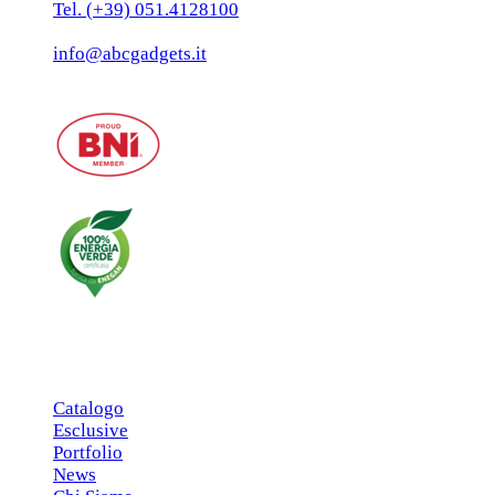
Tel. (+39) 051.4128100
Fax:(+39) 051.7456909
info@abcgadgets.it
MENU PRINCIPALE
Catalogo
Esclusive
Portfolio
News