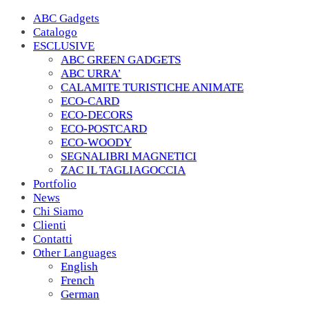
ABC Gadgets
Catalogo
ESCLUSIVE
ABC GREEN GADGETS
ABC URRA’
CALAMITE TURISTICHE ANIMATE
ECO-CARD
ECO-DECORS
ECO-POSTCARD
ECO-WOODY
SEGNALIBRI MAGNETICI
ZAC IL TAGLIAGOCCIA
Portfolio
News
Chi Siamo
Clienti
Contatti
Other Languages
English
French
German