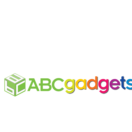
Block notes riciclato
personalizzabile
Business Unit by ABC Marketing S.r.l.
P. IVA 02108001203
Via Tiarini 1
40129 Bologna