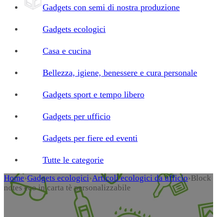
Gadgets con semi di nostra produzione
Gadgets ecologici
Casa e cucina
Bellezza, igiene, benessere e cura personale
Gadgets sport e tempo libero
Gadgets per ufficio
Gadgets per fiere ed eventi
Tutte le categorie
Home
›
Gadgets ecologici
›
Articoli ecologici da ufficio
›
Block
notes eco in carta tè personalizzabile