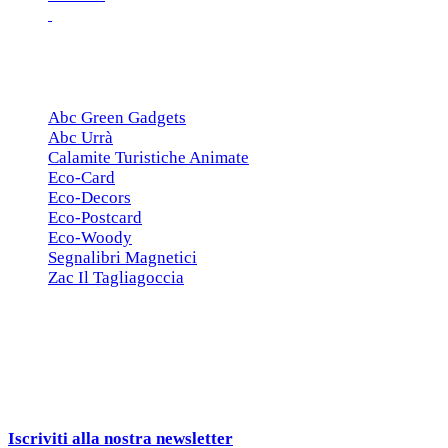
ESCLUSIVE
Abc Green Gadgets
Abc Urrà
Calamite Turistiche Animate
Eco-Card
Eco-Decors
Eco-Postcard
Eco-Woody
Segnalibri Magnetici
Zac Il Tagliagoccia
ISCRIZIONE NEWSLETTER
Cerchiamo
Aziende, Enti, Associazioni e
Rivenditori
interessati ai nostri gadgets!
Iscriviti alla nostra newsletter
e ricevi una campionatura in