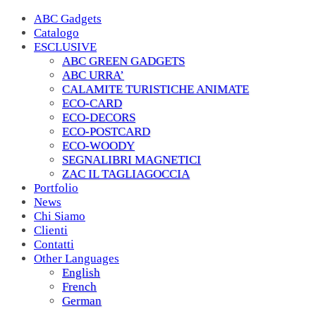
ABC Gadgets
Catalogo
ESCLUSIVE
ABC GREEN GADGETS
ABC URRA’
CALAMITE TURISTICHE ANIMATE
ECO-CARD
ECO-DECORS
ECO-POSTCARD
ECO-WOODY
SEGNALIBRI MAGNETICI
ZAC IL TAGLIAGOCCIA
Portfolio
News
Chi Siamo
Clienti
Contatti
Other Languages
English
French
German