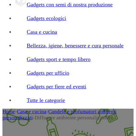
Gadgets con semi di nostra produzione
Gadgets ecologici
Casa e cucina
Bellezza, igiene, benessere e cura personale
Gadgets sport e tempo libero
Gadgets per ufficio
Gadgets per fiere ed eventi
Tutte le categorie
Home
›
Casa e cucina
›
Candele e profumatori ambienti
personalizzati
›
Diffusore ambiente personalizzabile