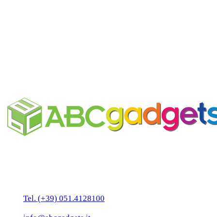
Profumatore ambiente
personalizzabile
Business Unit by ABC Marketing S.r.l.
P. IVA 02108001203
Via Tiarini 1
40129 Bologna
Tel. (+39) 051.4128100
Fax:(+39) 051.7456909