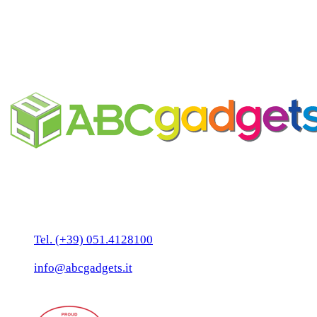
Ventaglio elegante in legno
personalizzabile
Business Unit by ABC Marketing S.r.l.
P. IVA 02108001203
Via Tiarini 1
40129 Bologna
Tel. (+39) 051.4128100
Fax:(+39) 051.7456909
info@abcgadgets.it