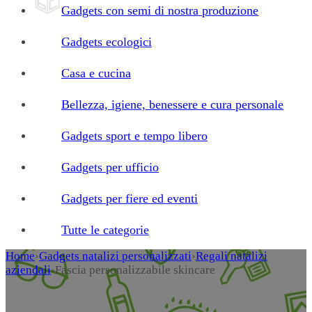
Gadgets con semi di nostra produzione
Gadgets ecologici
Casa e cucina
Bellezza, igiene, benessere e cura personale
Gadgets sport e tempo libero
Gadgets per ufficio
Gadgets per fiere ed eventi
Tutte le categorie
Home
›
Gadgets natalizi personalizzati
›
Regali natalizi
aziendali
›
Fascia personalizzabile skincare