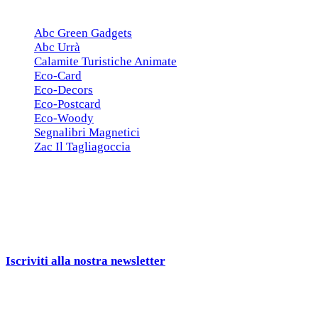
ESCLUSIVE
Abc Green Gadgets
Abc Urrà
Calamite Turistiche Animate
Eco-Card
Eco-Decors
Eco-Postcard
Eco-Woody
Segnalibri Magnetici
Zac Il Tagliagoccia
ISCRIZIONE NEWSLETTER
Cerchiamo
Aziende, Enti, Associazioni e
Rivenditori
interessati ai nostri gadgets!
Iscriviti alla nostra newsletter
e ricevi una campionatura in
omaggio!
Seguici sui social