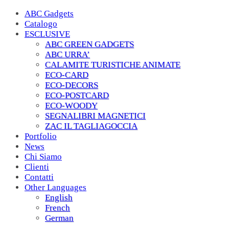
ABC Gadgets
Catalogo
ESCLUSIVE
ABC GREEN GADGETS
ABC URRA’
CALAMITE TURISTICHE ANIMATE
ECO-CARD
ECO-DECORS
ECO-POSTCARD
ECO-WOODY
SEGNALIBRI MAGNETICI
ZAC IL TAGLIAGOCCIA
Portfolio
News
Chi Siamo
Clienti
Contatti
Other Languages
English
French
German