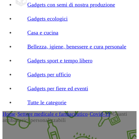
Gadgets con semi di nostra produzione
Gadgets ecologici
Casa e cucina
Bellezza, igiene, benessere e cura personale
Gadgets sport e tempo libero
Gadgets per ufficio
Gadgets per fiere ed eventi
Tutte le categorie
Home
›
Settore medicale e farmaceutico
›
Covid-19
›
Guanti
antibatterici personalizzabili