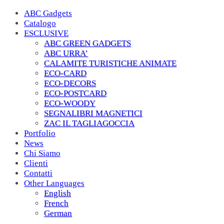
ABC Gadgets
Catalogo
ESCLUSIVE
ABC GREEN GADGETS
ABC URRA’
CALAMITE TURISTICHE ANIMATE
ECO-CARD
ECO-DECORS
ECO-POSTCARD
ECO-WOODY
SEGNALIBRI MAGNETICI
ZAC IL TAGLIAGOCCIA
Portfolio
News
Chi Siamo
Clienti
Contatti
Other Languages
English
French
German