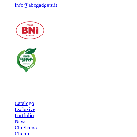
info@abcgadgets.it
MENU PRINCIPALE
Catalogo
Esclusive
Portfolio
News
Chi Siamo
Clienti