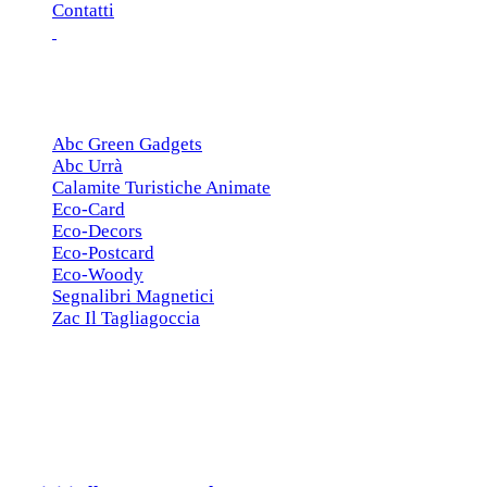
Contatti
ESCLUSIVE
Abc Green Gadgets
Abc Urrà
Calamite Turistiche Animate
Eco-Card
Eco-Decors
Eco-Postcard
Eco-Woody
Segnalibri Magnetici
Zac Il Tagliagoccia
ISCRIZIONE NEWSLETTER
Cerchiamo
Aziende, Enti, Associazioni e
Rivenditori
interessati ai nostri gadgets!