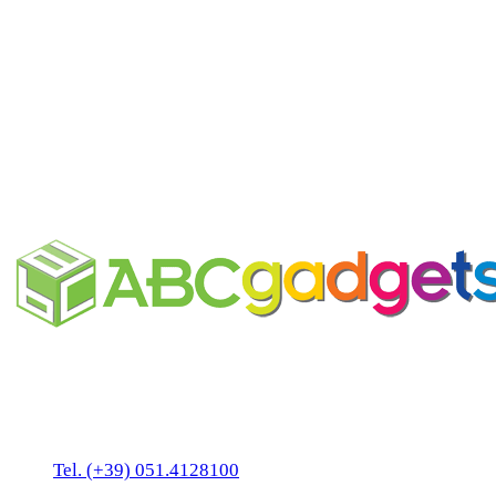
Salviette igienizzanti
personalizzabili
Business Unit by ABC Marketing S.r.l.
P. IVA 02108001203
Via Tiarini 1
40129 Bologna
Tel. (+39) 051.4128100
Fax:(+39) 051.7456909