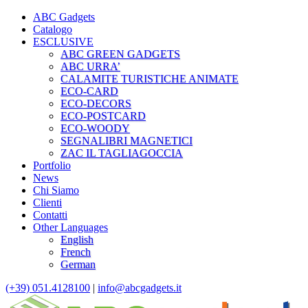
ABC Gadgets
Catalogo
ESCLUSIVE
ABC GREEN GADGETS
ABC URRA’
CALAMITE TURISTICHE ANIMATE
ECO-CARD
ECO-DECORS
ECO-POSTCARD
ECO-WOODY
SEGNALIBRI MAGNETICI
ZAC IL TAGLIAGOCCIA
Portfolio
News
Chi Siamo
Clienti
Contatti
Other Languages
English
French
German
(+39) 051.4128100
|
info@abcgadgets.it