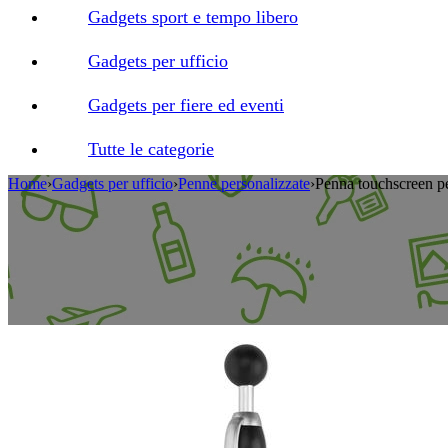
Gadgets sport e tempo libero
Gadgets per ufficio
Gadgets per fiere ed eventi
Tutte le categorie
Home
›
Gadgets per ufficio
›
Penne personalizzate
›
Penna touchscreen pe