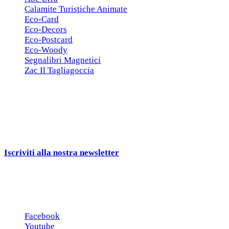
Calamite Turistiche Animate
Eco-Card
Eco-Decors
Eco-Postcard
Eco-Woody
Segnalibri Magnetici
Zac Il Tagliagoccia
ISCRIZIONE NEWSLETTER
Cerchiamo
Aziende, Enti, Associazioni e
Rivenditori
interessati ai nostri gadgets!
Iscriviti alla nostra newsletter
e ricevi una campionatura in
omaggio!
Seguici sui social
Facebook
Youtube