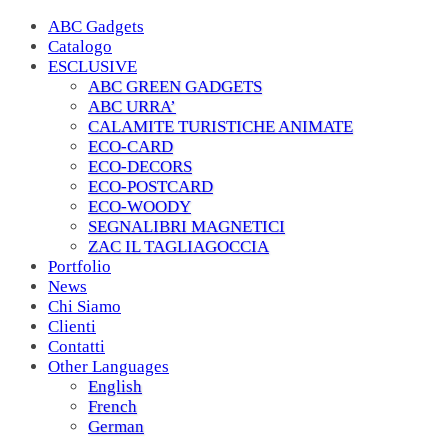
ABC Gadgets
Catalogo
ESCLUSIVE
ABC GREEN GADGETS
ABC URRA’
CALAMITE TURISTICHE ANIMATE
ECO-CARD
ECO-DECORS
ECO-POSTCARD
ECO-WOODY
SEGNALIBRI MAGNETICI
ZAC IL TAGLIAGOCCIA
Portfolio
News
Chi Siamo
Clienti
Contatti
Other Languages
English
French
German