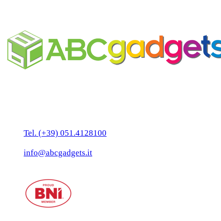
Sacca marinaio personalizzabile
Business Unit by ABC Marketing S.r.l.
P. IVA 02108001203
Via Tiarini 1
40129 Bologna
Tel. (+39) 051.4128100
Fax:(+39) 051.7456909
info@abcgadgets.it