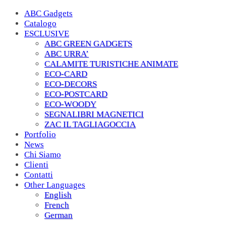
ABC Gadgets
Catalogo
ESCLUSIVE
ABC GREEN GADGETS
ABC URRA’
CALAMITE TURISTICHE ANIMATE
ECO-CARD
ECO-DECORS
ECO-POSTCARD
ECO-WOODY
SEGNALIBRI MAGNETICI
ZAC IL TAGLIAGOCCIA
Portfolio
News
Chi Siamo
Clienti
Contatti
Other Languages
English
French
German