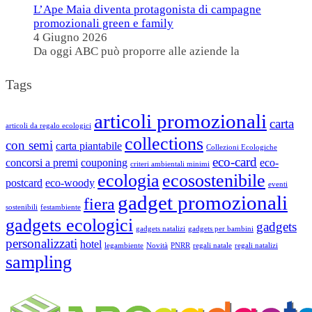
L’Ape Maia diventa protagonista di campagne
promozionali green e family
4 Giugno 2026
Da oggi ABC può proporre alle aziende la
Tags
articoli promozionali
carta
articoli da regalo ecologici
collections
con semi
carta piantabile
Collezioni Ecologiche
eco-card
concorsi a premi
couponing
eco-
criteri ambientali minimi
ecologia
ecosostenibile
postcard
eco-woody
eventi
gadget promozionali
fiera
sostenibili
festambiente
gadgets ecologici
gadgets
gadgets natalizi
gadgets per bambini
personalizzati
hotel
legambiente
Novità
PNRR
regali natale
regali natalizi
sampling