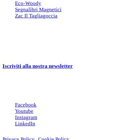
Eco-Woody
Segnalibri Magnetici
Zac Il Tagliagoccia
ISCRIZIONE NEWSLETTER
Cerchiamo
Aziende, Enti, Associazioni e
Rivenditori
interessati ai nostri gadgets!
Iscriviti alla nostra newsletter
e ricevi una campionatura in
omaggio!
Seguici sui social
Facebook
Youtube
Instagram
LinkedIn
Privacy Policy
|
Cookie Policy