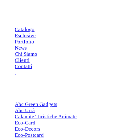
MENU PRINCIPALE
Catalogo
Esclusive
Portfolio
News
Chi Siamo
Clienti
Contatti
ESCLUSIVE
Abc Green Gadgets
Abc Urrà
Calamite Turistiche Animate
Eco-Card
Eco-Decors
Eco-Postcard