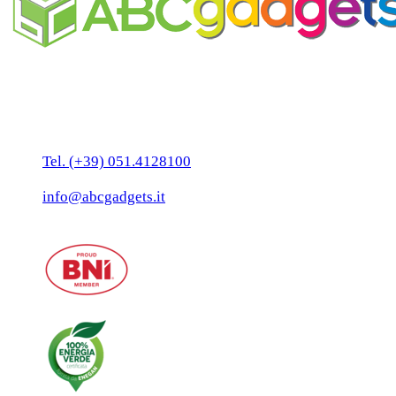
Business Unit by ABC Marketing S.r.l.
P. IVA 02108001203
Via Tiarini 1
40129 Bologna
Tel. (+39) 051.4128100
Fax:(+39) 051.7456909
info@abcgadgets.it