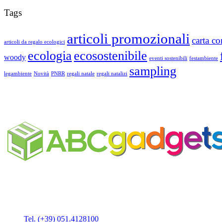
Tags
articoli promozionali
carta c
articoli da regalo ecologici
ecologia
ecosostenibile
woody
eventi sostenibili
festambiente
sampling
legambiente
Novità
PNRR
regali natale
regali natalizi
Business Unit by ABC Marketing S.r.l.
P. IVA 02108001203
Via Tiarini 1
40129 Bologna
Tel. (+39) 051.4128100