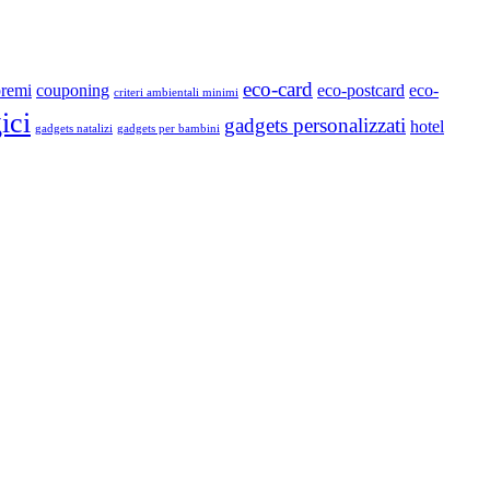
eco-card
premi
couponing
eco-postcard
eco-
criteri ambientali minimi
ici
gadgets personalizzati
hotel
gadgets natalizi
gadgets per bambini