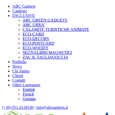
ABC Gadgets
Catalogo
ESCLUSIVE
ABC GREEN GADGETS
ABC URRA’
CALAMITE TURISTICHE ANIMATE
ECO-CARD
ECO-DECORS
ECO-POSTCARD
ECO-WOODY
SEGNALIBRI MAGNETICI
ZAC IL TAGLIAGOCCIA
Portfolio
News
Chi Siamo
Clienti
Contatti
Other Languages
English
French
German
(+39) 051.4128100
|
info@abcgadgets.it