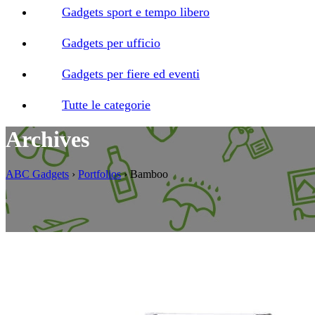
Gadgets sport e tempo libero
Gadgets per ufficio
Gadgets per fiere ed eventi
Tutte le categorie
Archives
ABC Gadgets
›
Portfolios
›
Bamboo