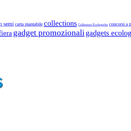
collections
on semi
carta piantabile
concorsi a 
Collezioni Ecologiche
gadget promozionali
gadgets ecolog
fiera