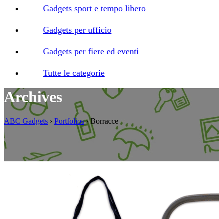
Gadgets sport e tempo libero
Gadgets per ufficio
Gadgets per fiere ed eventi
Tutte le categorie
Archives
ABC Gadgets
›
Portfolios
›
Borracce