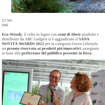
12
Set
940
Eco-Woody
, il cubo in legno con
semi di Abete
prodotto e
distribuito da ABC Gadgets si è aggiudicato il
SANA
NOVITÀ AWARDS 2022
per la categoria Green Lifestyle,
un
premio riservato ai prodotti più innovativi
, assegnato
in base alle
preferenze del pubblico presente in fiera
.