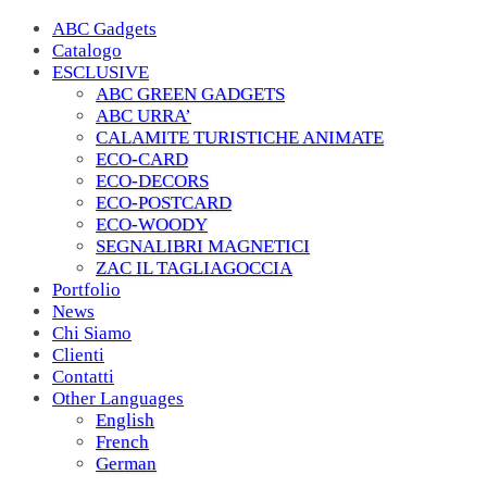
ABC Gadgets
Catalogo
ESCLUSIVE
ABC GREEN GADGETS
ABC URRA’
CALAMITE TURISTICHE ANIMATE
ECO-CARD
ECO-DECORS
ECO-POSTCARD
ECO-WOODY
SEGNALIBRI MAGNETICI
ZAC IL TAGLIAGOCCIA
Portfolio
News
Chi Siamo
Clienti
Contatti
Other Languages
English
French
German