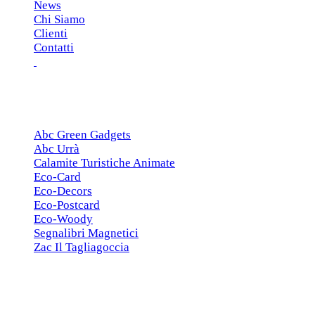
News
Chi Siamo
Clienti
Contatti
ESCLUSIVE
Abc Green Gadgets
Abc Urrà
Calamite Turistiche Animate
Eco-Card
Eco-Decors
Eco-Postcard
Eco-Woody
Segnalibri Magnetici
Zac Il Tagliagoccia
ISCRIZIONE NEWSLETTER