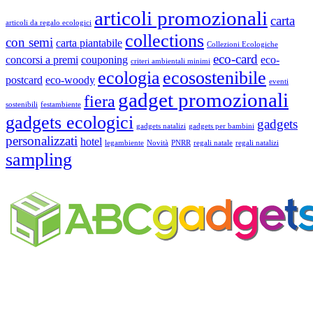
articoli promozionali
carta
articoli da regalo ecologici
collections
con semi
carta piantabile
Collezioni Ecologiche
eco-card
concorsi a premi
couponing
eco-
criteri ambientali minimi
ecologia
ecosostenibile
postcard
eco-woody
eventi
gadget promozionali
fiera
sostenibili
festambiente
gadgets ecologici
gadgets
gadgets natalizi
gadgets per bambini
personalizzati
hotel
legambiente
Novità
PNRR
regali natale
regali natalizi
sampling
Business Unit by ABC Marketing S.r.l.
P. IVA 02108001203
Via Tiarini 1