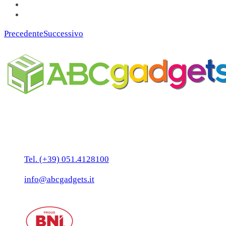
Precedente
Successivo
Business Unit by ABC Marketing S.r.l.
P. IVA 02108001203
Via Tiarini 1
40129 Bologna
Tel. (+39) 051.4128100
Fax:(+39) 051.7456909
info@abcgadgets.it