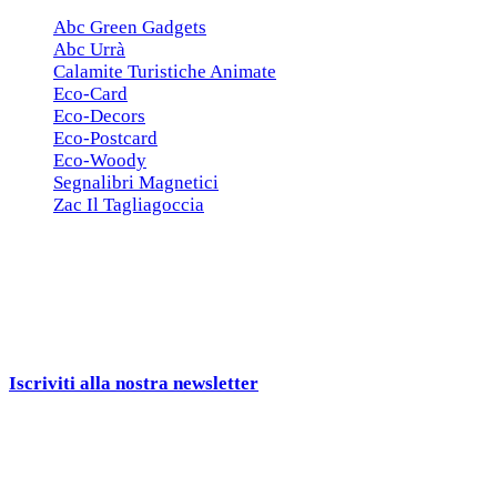
Abc Green Gadgets
Abc Urrà
Calamite Turistiche Animate
Eco-Card
Eco-Decors
Eco-Postcard
Eco-Woody
Segnalibri Magnetici
Zac Il Tagliagoccia
ISCRIZIONE NEWSLETTER
Cerchiamo
Aziende, Enti, Associazioni e
Rivenditori
interessati ai nostri gadgets!
Iscriviti alla nostra newsletter
e ricevi una campionatura in
omaggio!
Seguici sui social