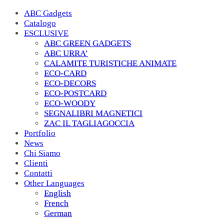
ABC Gadgets
Catalogo
ESCLUSIVE
ABC GREEN GADGETS
ABC URRA’
CALAMITE TURISTICHE ANIMATE
ECO-CARD
ECO-DECORS
ECO-POSTCARD
ECO-WOODY
SEGNALIBRI MAGNETICI
ZAC IL TAGLIAGOCCIA
Portfolio
News
Chi Siamo
Clienti
Contatti
Other Languages
English
French
German