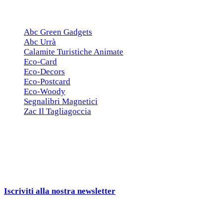
ESCLUSIVE
Abc Green Gadgets
Abc Urrà
Calamite Turistiche Animate
Eco-Card
Eco-Decors
Eco-Postcard
Eco-Woody
Segnalibri Magnetici
Zac Il Tagliagoccia
ISCRIZIONE NEWSLETTER
Cerchiamo
Aziende, Enti, Associazioni e
Rivenditori
interessati ai nostri gadgets!
Iscriviti alla nostra newsletter
e ricevi una campionatura in
omaggio!