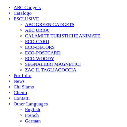
ABC Gadgets
Catalogo
ESCLUSIVE
ABC GREEN GADGETS
ABC URRA’
CALAMITE TURISTICHE ANIMATE
ECO-CARD
ECO-DECORS
ECO-POSTCARD
ECO-WOODY
SEGNALIBRI MAGNETICI
ZAC IL TAGLIAGOCCIA
Portfolio
News
Chi Siamo
Clienti
Contatti
Other Languages
English
French
German