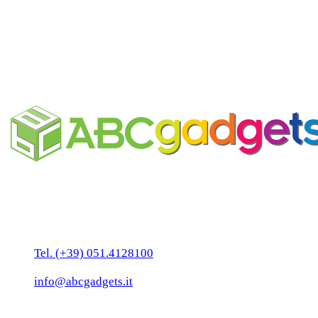
Top
Lecca lecca trasparente
personalizzabile
Business Unit by ABC Marketing S.r.l.
P. IVA 02108001203
Via Tiarini 1
40129 Bologna
Tel. (+39) 051.4128100
Fax:(+39) 051.7456909
info@abcgadgets.it