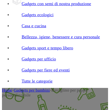
Gadgets con semi di nostra produzione
Gadgets ecologici
Casa e cucina
Bellezza, igiene, benessere e cura personale
Gadgets sport e tempo libero
Gadgets per ufficio
Gadgets per fiere ed eventi
Tutte le categorie
Home
›
Gadgets per bambini
›
Bavaglino per pappa
personalizzabile