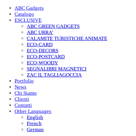
ABC Gadgets
Catalogo
ESCLUSIVE
ABC GREEN GADGETS
ABC URRA’
CALAMITE TURISTICHE ANIMATE
ECO-CARD
ECO-DECORS
ECO-POSTCARD
ECO-WOODY
SEGNALIBRI MAGNETICI
ZAC IL TAGLIAGOCCIA
Portfolio
News
Chi Siamo
Clienti
Contatti
Other Languages
English
French
German