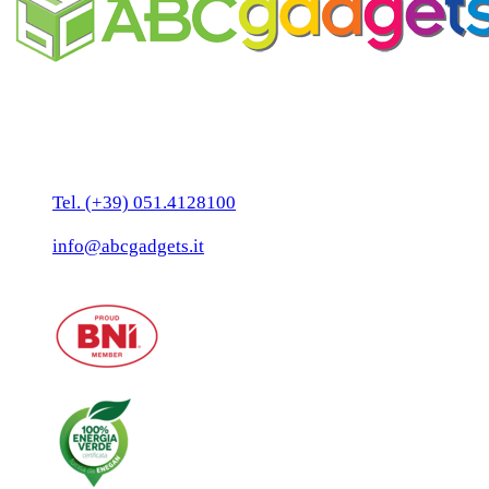
Business Unit by ABC Marketing S.r.l.
P. IVA 02108001203
Via Tiarini 1
40129 Bologna
Tel. (+39) 051.4128100
Fax:(+39) 051.7456909
info@abcgadgets.it