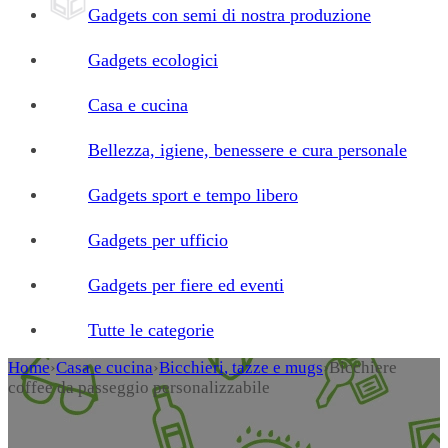
Gadgets con semi di nostra produzione
Gadgets ecologici
Casa e cucina
Bellezza, igiene, benessere e cura personale
Gadgets sport e tempo libero
Gadgets per ufficio
Gadgets per fiere ed eventi
Tutte le categorie
Home
›
Casa e cucina
›
Bicchieri, tazze e mugs
›
Bicchiere
coffee da passeggio personalizzabile