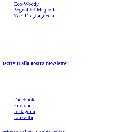
Eco-Woody
Segnalibri Magnetici
Zac Il Tagliagoccia
ISCRIZIONE NEWSLETTER
Cerchiamo
Aziende, Enti, Associazioni e
Rivenditori
interessati ai nostri gadgets!
Iscriviti alla nostra newsletter
e ricevi una campionatura in
omaggio!
Seguici sui social
Facebook
Youtube
Instagram
LinkedIn