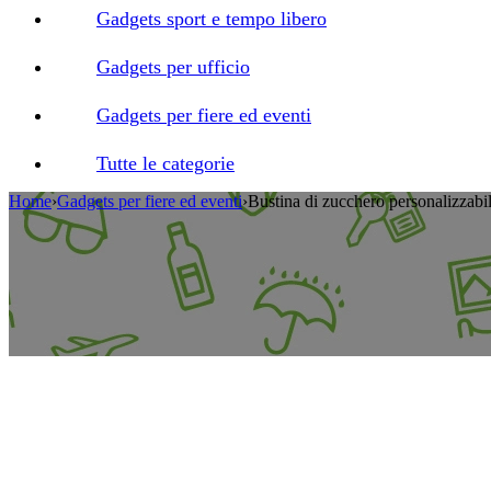
Gadgets sport e tempo libero
Gadgets per ufficio
Gadgets per fiere ed eventi
Tutte le categorie
Home
›
Gadgets per fiere ed eventi
›
Bustina di zucchero personalizzabi