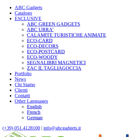
ABC Gadgets
Catalogo
ESCLUSIVE
ABC GREEN GADGETS
ABC URRA’
CALAMITE TURISTICHE ANIMATE
ECO-CARD
ECO-DECORS
ECO-POSTCARD
ECO-WOODY
SEGNALIBRI MAGNETICI
ZAC IL TAGLIAGOCCIA
Portfolio
News
Chi Siamo
Clienti
Contatti
Other Languages
English
French
German
(+39) 051.4128100
|
info@abcgadgets.it