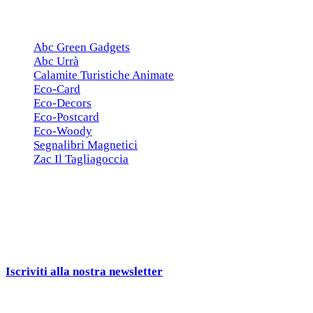
ESCLUSIVE
Abc Green Gadgets
Abc Urrà
Calamite Turistiche Animate
Eco-Card
Eco-Decors
Eco-Postcard
Eco-Woody
Segnalibri Magnetici
Zac Il Tagliagoccia
ISCRIZIONE NEWSLETTER
Cerchiamo
Aziende, Enti, Associazioni e
Rivenditori
interessati ai nostri gadgets!
Iscriviti alla nostra newsletter
e ricevi una campionatura in
omaggio!