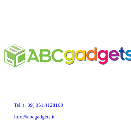
Auricolari Bluetooth
personalizzabili
Business Unit by ABC Marketing S.r.l.
P. IVA 02108001203
Via Tiarini 1
40129 Bologna
Tel. (+39) 051.4128100
Fax:(+39) 051.7456909
info@abcgadgets.it