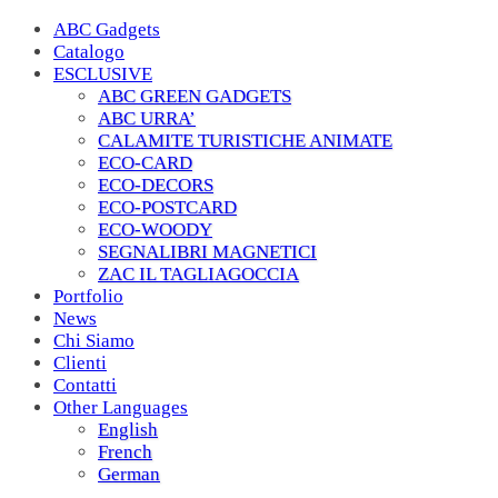
ABC Gadgets
Catalogo
ESCLUSIVE
ABC GREEN GADGETS
ABC URRA’
CALAMITE TURISTICHE ANIMATE
ECO-CARD
ECO-DECORS
ECO-POSTCARD
ECO-WOODY
SEGNALIBRI MAGNETICI
ZAC IL TAGLIAGOCCIA
Portfolio
News
Chi Siamo
Clienti
Contatti
Other Languages
English
French
German