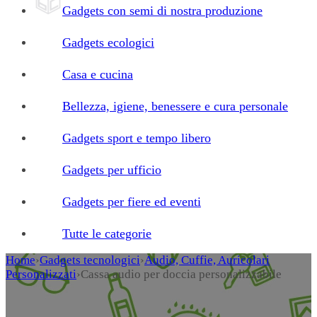
Gadgets con semi di nostra produzione
Gadgets ecologici
Casa e cucina
Bellezza, igiene, benessere e cura personale
Gadgets sport e tempo libero
Gadgets per ufficio
Gadgets per fiere ed eventi
Tutte le categorie
Home
›
Gadgets tecnologici
›
Audio, Cuffie, Auricolari
Personalizzati
›
Cassa audio per doccia personalizzabile