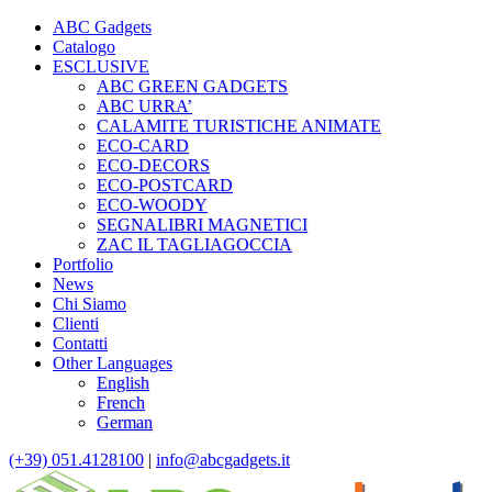
ABC Gadgets
Catalogo
ESCLUSIVE
ABC GREEN GADGETS
ABC URRA’
CALAMITE TURISTICHE ANIMATE
ECO-CARD
ECO-DECORS
ECO-POSTCARD
ECO-WOODY
SEGNALIBRI MAGNETICI
ZAC IL TAGLIAGOCCIA
Portfolio
News
Chi Siamo
Clienti
Contatti
Other Languages
English
French
German
(+39) 051.4128100
|
info@abcgadgets.it