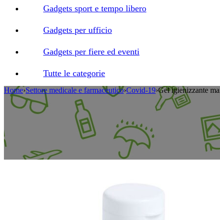
Gadgets sport e tempo libero
Gadgets per ufficio
Gadgets per fiere ed eventi
Tutte le categorie
Home
›
Settore medicale e farmaceutico
›
Covid-19
›
Gel igienizzante ma