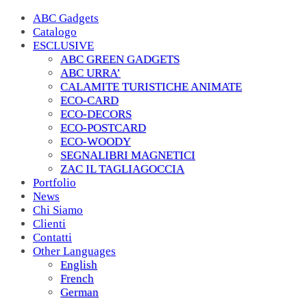
ABC Gadgets
Catalogo
ESCLUSIVE
ABC GREEN GADGETS
ABC URRA’
CALAMITE TURISTICHE ANIMATE
ECO-CARD
ECO-DECORS
ECO-POSTCARD
ECO-WOODY
SEGNALIBRI MAGNETICI
ZAC IL TAGLIAGOCCIA
Portfolio
News
Chi Siamo
Clienti
Contatti
Other Languages
English
French
German