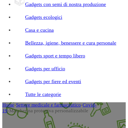
Gadgets con semi di nostra produzione
Gadgets ecologici
Casa e cucina
Bellezza, igiene, benessere e cura personale
Gadgets sport e tempo libero
Gadgets per ufficio
Gadgets per fiere ed eventi
Tutte le categorie
Home
›
Settore medicale e farmaceutico
›
Covid-
19
›
Mascherina protettiva personalizzabile