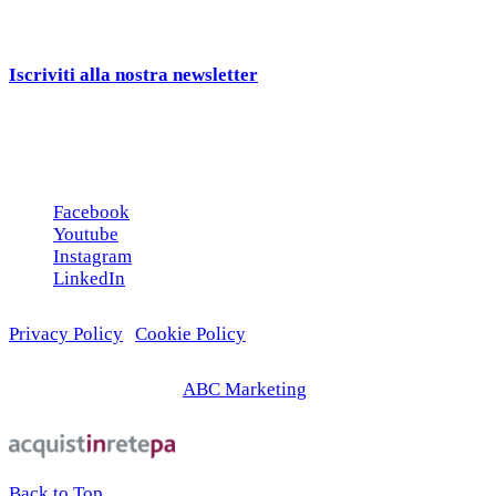
Cerchiamo
Aziende, Enti, Associazioni e
Rivenditori
interessati ai nostri gadgets!
Iscriviti alla nostra newsletter
e ricevi una campionatura in
omaggio!
Seguici sui social
Facebook
Youtube
Instagram
LinkedIn
Privacy Policy
|
Cookie Policy
© 2026 | Web Agency
ABC Marketing
Back to Top