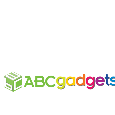
Copri mascherina personalizzabile
Business Unit by ABC Marketing S.r.l.
P. IVA 02108001203
Via Tiarini 1