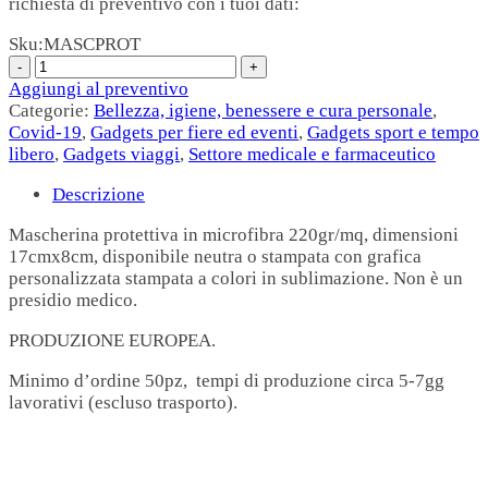
richiesta di preventivo con i tuoi dati:
Sku:
MASCPROT
Aggiungi al preventivo
Categorie:
Bellezza, igiene, benessere e cura personale
,
Covid-19
,
Gadgets per fiere ed eventi
,
Gadgets sport e tempo
libero
,
Gadgets viaggi
,
Settore medicale e farmaceutico
Descrizione
Mascherina protettiva in microfibra 220gr/mq, dimensioni
17cmx8cm, disponibile neutra o stampata con grafica
personalizzata stampata a colori in sublimazione. Non è un
presidio medico.
PRODUZIONE EUROPEA.
Minimo d’ordine 50pz, tempi di produzione circa 5-7gg
lavorativi (escluso trasporto).