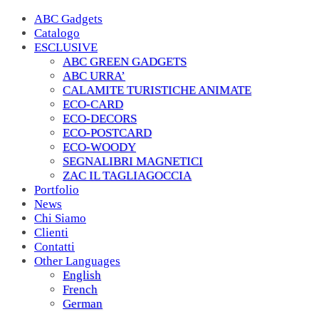
ABC Gadgets
Catalogo
ESCLUSIVE
ABC GREEN GADGETS
ABC URRA’
CALAMITE TURISTICHE ANIMATE
ECO-CARD
ECO-DECORS
ECO-POSTCARD
ECO-WOODY
SEGNALIBRI MAGNETICI
ZAC IL TAGLIAGOCCIA
Portfolio
News
Chi Siamo
Clienti
Contatti
Other Languages
English
French
German