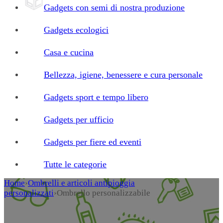
Gadgets con semi di nostra produzione
Gadgets ecologici
Casa e cucina
Bellezza, igiene, benessere e cura personale
Gadgets sport e tempo libero
Gadgets per ufficio
Gadgets per fiere ed eventi
Tutte le categorie
Home
›
Ombrelli e articoli antipioggia
personalizzati
›
Ombrello personalizzabile