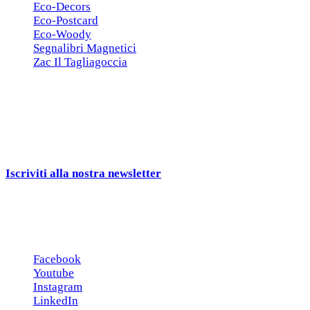
Eco-Decors
Eco-Postcard
Eco-Woody
Segnalibri Magnetici
Zac Il Tagliagoccia
ISCRIZIONE NEWSLETTER
Cerchiamo
Aziende, Enti, Associazioni e
Rivenditori
interessati ai nostri gadgets!
Iscriviti alla nostra newsletter
e ricevi una campionatura in
omaggio!
Seguici sui social
Facebook
Youtube
Instagram
LinkedIn