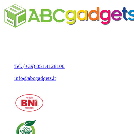
Business Unit by ABC Marketing S.r.l.
P. IVA 02108001203
Via Tiarini 1
40129 Bologna
Tel. (+39) 051.4128100
Fax:(+39) 051.7456909
info@abcgadgets.it