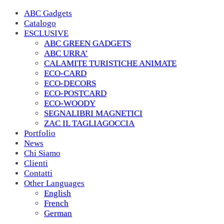
ABC Gadgets
Catalogo
ESCLUSIVE
ABC GREEN GADGETS
ABC URRA’
CALAMITE TURISTICHE ANIMATE
ECO-CARD
ECO-DECORS
ECO-POSTCARD
ECO-WOODY
SEGNALIBRI MAGNETICI
ZAC IL TAGLIAGOCCIA
Portfolio
News
Chi Siamo
Clienti
Contatti
Other Languages
English
French
German