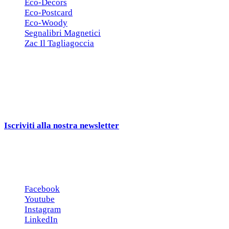
Eco-Decors
Eco-Postcard
Eco-Woody
Segnalibri Magnetici
Zac Il Tagliagoccia
ISCRIZIONE NEWSLETTER
Cerchiamo
Aziende, Enti, Associazioni e
Rivenditori
interessati ai nostri gadgets!
Iscriviti alla nostra newsletter
e ricevi una campionatura in
omaggio!
Seguici sui social
Facebook
Youtube
Instagram
LinkedIn