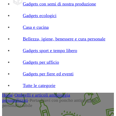
Gadgets con semi di nostra produzione
Gadgets ecologici
Casa e cucina
Bellezza, igiene, benessere e cura personale
Gadgets sport e tempo libero
Gadgets per ufficio
Gadgets per fiere ed eventi
Tutte le categorie
Home
›
Ombrelli e articoli antipioggia
personalizzati
›
Portachiavi con poncho antipioggia
personalizzabile