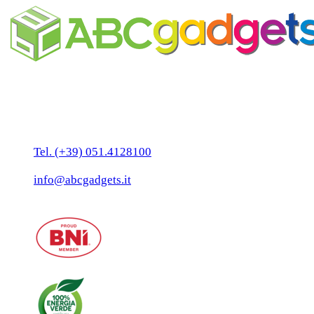
Business Unit by ABC Marketing S.r.l.
P. IVA 02108001203
Via Tiarini 1
40129 Bologna
Tel. (+39) 051.4128100
Fax:(+39) 051.7456909
info@abcgadgets.it