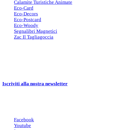
Calamite Turistiche Animate
Eco-Card
Eco-Decors
Eco-Postcard
Eco-Woody
Segnalibri Magnetici
Zac Il Tagliagoccia
ISCRIZIONE NEWSLETTER
Cerchiamo
Aziende, Enti, Associazioni e
Rivenditori
interessati ai nostri gadgets!
Iscriviti alla nostra newsletter
e ricevi una campionatura in
omaggio!
Seguici sui social
Facebook
Youtube