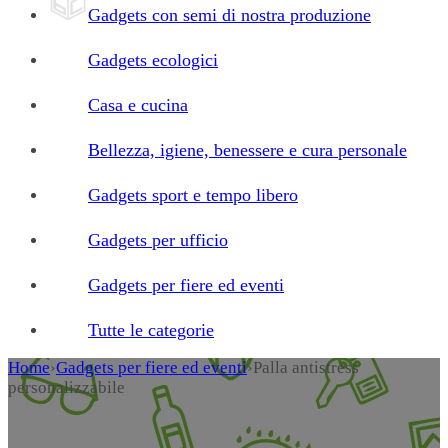
Gadgets con semi di nostra produzione
Gadgets ecologici
Casa e cucina
Bellezza, igiene, benessere e cura personale
Gadgets sport e tempo libero
Gadgets per ufficio
Gadgets per fiere ed eventi
Tutte le categorie
Home
›
Gadgets per fiere ed eventi
›
Palla antistress
personalizzabile