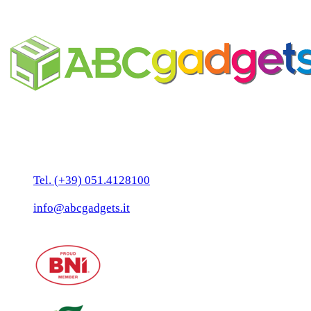
personalizzabile
Business Unit by ABC Marketing S.r.l.
P. IVA 02108001203
Via Tiarini 1
40129 Bologna
Tel. (+39) 051.4128100
Fax:(+39) 051.7456909
info@abcgadgets.it