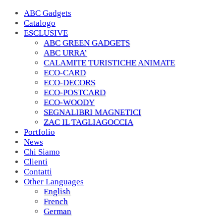
ABC Gadgets
Catalogo
ESCLUSIVE
ABC GREEN GADGETS
ABC URRA’
CALAMITE TURISTICHE ANIMATE
ECO-CARD
ECO-DECORS
ECO-POSTCARD
ECO-WOODY
SEGNALIBRI MAGNETICI
ZAC IL TAGLIAGOCCIA
Portfolio
News
Chi Siamo
Clienti
Contatti
Other Languages
English
French
German