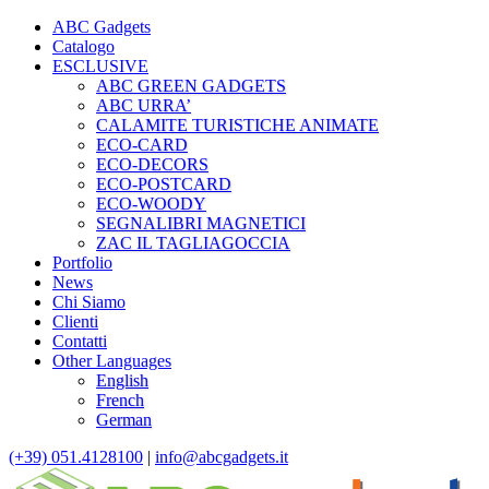
ABC Gadgets
Catalogo
ESCLUSIVE
ABC GREEN GADGETS
ABC URRA’
CALAMITE TURISTICHE ANIMATE
ECO-CARD
ECO-DECORS
ECO-POSTCARD
ECO-WOODY
SEGNALIBRI MAGNETICI
ZAC IL TAGLIAGOCCIA
Portfolio
News
Chi Siamo
Clienti
Contatti
Other Languages
English
French
German
(+39) 051.4128100
|
info@abcgadgets.it