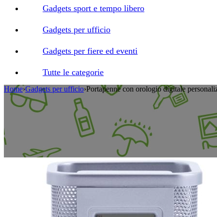
Gadgets sport e tempo libero
Gadgets per ufficio
Gadgets per fiere ed eventi
Tutte le categorie
Home
›
Gadgets per ufficio
›
Portapenne con orologio digitale personali