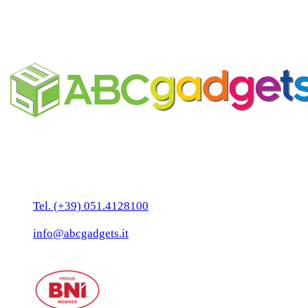
piantabile che si appende, si
trasforma e si semina
Business Unit by ABC Marketing S.r.l.
P. IVA 02108001203
Via Tiarini 1
40129 Bologna
Tel. (+39) 051.4128100
Fax:(+39) 051.7456909
info@abcgadgets.it