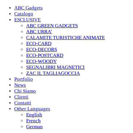
ABC Gadgets
Catalogo
ESCLUSIVE
ABC GREEN GADGETS
ABC URRA’
CALAMITE TURISTICHE ANIMATE
ECO-CARD
ECO-DECORS
ECO-POSTCARD
ECO-WOODY
SEGNALIBRI MAGNETICI
ZAC IL TAGLIAGOCCIA
Portfolio
News
Chi Siamo
Clienti
Contatti
Other Languages
English
French
German