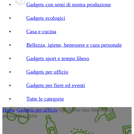
Gadgets con semi di nostra produzione
Gadgets ecologici
Casa e cucina
Bellezza, igiene, benessere e cura personale
Gadgets sport e tempo libero
Gadgets per ufficio
Gadgets per fiere ed eventi
Tutte le categorie
Home
›
Gadgets per ufficio
›
Quaderno tipo Moleskine
personalizzabile