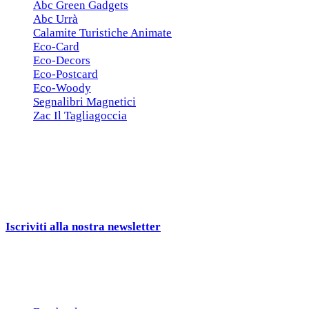
Abc Green Gadgets
Abc Urrà
Calamite Turistiche Animate
Eco-Card
Eco-Decors
Eco-Postcard
Eco-Woody
Segnalibri Magnetici
Zac Il Tagliagoccia
ISCRIZIONE NEWSLETTER
Cerchiamo
Aziende, Enti, Associazioni e
Rivenditori
interessati ai nostri gadgets!
Iscriviti alla nostra newsletter
e ricevi una campionatura in
omaggio!
Seguici sui social