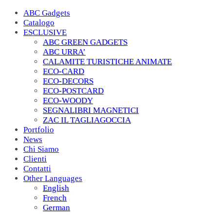
ABC Gadgets
Catalogo
ESCLUSIVE
ABC GREEN GADGETS
ABC URRA’
CALAMITE TURISTICHE ANIMATE
ECO-CARD
ECO-DECORS
ECO-POSTCARD
ECO-WOODY
SEGNALIBRI MAGNETICI
ZAC IL TAGLIAGOCCIA
Portfolio
News
Chi Siamo
Clienti
Contatti
Other Languages
English
French
German