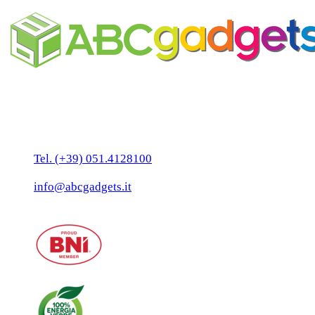
Business Unit by ABC Marketing S.r.l.
P. IVA 02108001203
Via Tiarini 1
40129 Bologna
Tel. (+39) 051.4128100
Fax:(+39) 051.7456909
info@abcgadgets.it