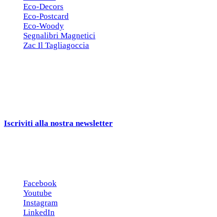
Eco-Decors
Eco-Postcard
Eco-Woody
Segnalibri Magnetici
Zac Il Tagliagoccia
ISCRIZIONE NEWSLETTER
Cerchiamo
Aziende, Enti, Associazioni e
Rivenditori
interessati ai nostri gadgets!
Iscriviti alla nostra newsletter
e ricevi una campionatura in
omaggio!
Seguici sui social
Facebook
Youtube
Instagram
LinkedIn