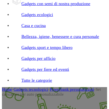
Gadgets con semi di nostra produzione
Gadgets ecologici
Casa e cucina
Bellezza, igiene, benessere e cura personale
Gadgets sport e tempo libero
Gadgets per ufficio
Gadgets per fiere ed eventi
Tutte le categorie
Home
›
Gadgets tecnologici
›
Powerbank personalizzati
›
Set
caricatore per auto personalizzabile