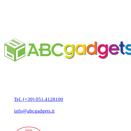
Eco-Sottobicchiere personalizzato in
carta piantabile Eco-Card per
ristorazione ed eventi
Business Unit by ABC Marketing S.r.l.
P. IVA 02108001203
Via Tiarini 1
40129 Bologna
Tel. (+39) 051.4128100
Fax:(+39) 051.7456909
info@abcgadgets.it