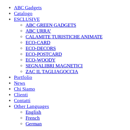
ABC Gadgets
Catalogo
ESCLUSIVE
ABC GREEN GADGETS
ABC URRA’
CALAMITE TURISTICHE ANIMATE
ECO-CARD
ECO-DECORS
ECO-POSTCARD
ECO-WOODY
SEGNALIBRI MAGNETICI
ZAC IL TAGLIAGOCCIA
Portfolio
News
Chi Siamo
Clienti
Contatti
Other Languages
English
French
German