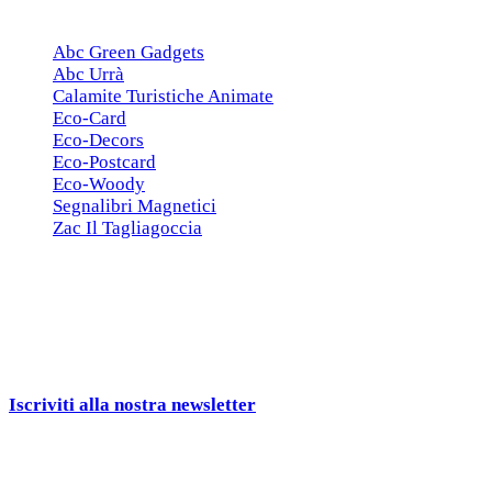
ESCLUSIVE
Abc Green Gadgets
Abc Urrà
Calamite Turistiche Animate
Eco-Card
Eco-Decors
Eco-Postcard
Eco-Woody
Segnalibri Magnetici
Zac Il Tagliagoccia
ISCRIZIONE NEWSLETTER
Cerchiamo
Aziende, Enti, Associazioni e
Rivenditori
interessati ai nostri gadgets!
Iscriviti alla nostra newsletter
e ricevi una campionatura in
omaggio!
Seguici sui social