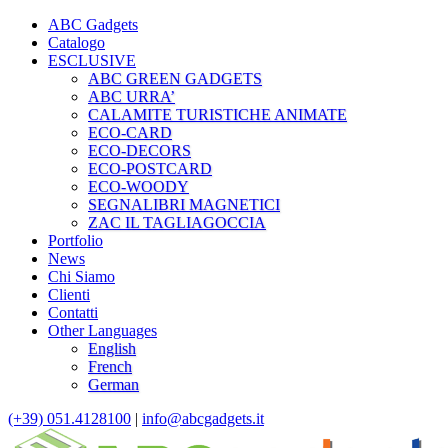
ABC Gadgets
Catalogo
ESCLUSIVE
ABC GREEN GADGETS
ABC URRA’
CALAMITE TURISTICHE ANIMATE
ECO-CARD
ECO-DECORS
ECO-POSTCARD
ECO-WOODY
SEGNALIBRI MAGNETICI
ZAC IL TAGLIAGOCCIA
Portfolio
News
Chi Siamo
Clienti
Contatti
Other Languages
English
French
German
(+39) 051.4128100
|
info@abcgadgets.it