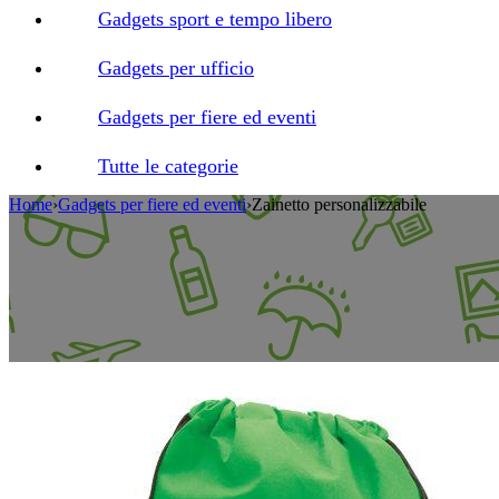
Gadgets sport e tempo libero
Gadgets per ufficio
Gadgets per fiere ed eventi
Tutte le categorie
Home
›
Gadgets per fiere ed eventi
›
Zainetto personalizzabile