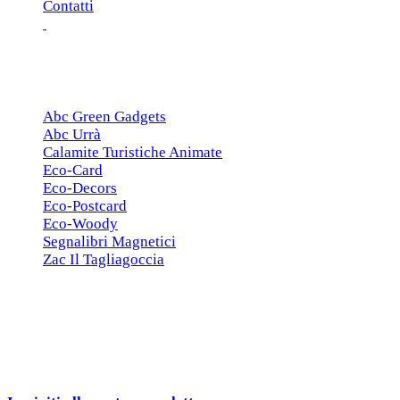
Contatti
ESCLUSIVE
Abc Green Gadgets
Abc Urrà
Calamite Turistiche Animate
Eco-Card
Eco-Decors
Eco-Postcard
Eco-Woody
Segnalibri Magnetici
Zac Il Tagliagoccia
ISCRIZIONE NEWSLETTER
Cerchiamo
Aziende, Enti, Associazioni e
Rivenditori
interessati ai nostri gadgets!