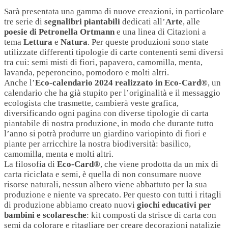
Sarà presentata una gamma di nuove creazioni, in particolare
tre serie di
segnalibri piantabili
dedicati all’
Arte
, alle
poesie di Petronella Ortmann
e una linea di Citazioni a
tema
Lettura
e
Natura
. Per queste produzioni sono state
utilizzate differenti tipologie di carte contenenti semi diversi
tra cui: semi misti di fiori, papavero, camomilla, menta,
lavanda, peperoncino, pomodoro e molti altri.
Anche l’
Eco-calendario 2024
realizzato in Eco-Card®
, un
calendario che ha già stupito per l’originalità e il messaggio
ecologista che trasmette, cambierà veste grafica,
diversificando ogni pagina con diverse tipologie di carta
piantabile di nostra produzione, in modo che durante tutto
l’anno si potrà produrre un giardino variopinto di fiori e
piante per arricchire la nostra biodiversità: basilico,
camomilla, menta e molti altri.
La filosofia di
Eco-Card®
, che viene prodotta da un mix di
carta riciclata e semi, è quella di non consumare nuove
risorse naturali, nessun albero viene abbattuto per la sua
produzione e niente va sprecato. Per questo con tutti i ritagli
di produzione abbiamo creato nuovi
giochi educativi per
bambini e scolaresche
: kit composti da strisce di carta con
semi da colorare e ritagliare per creare decorazioni natalizie