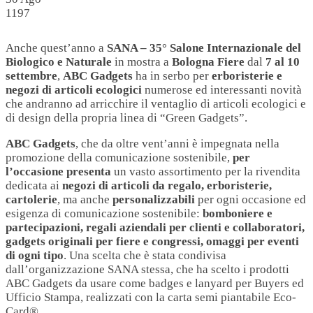
1197
Anche quest’anno a
SANA – 35° Salone Internazionale del
Biologico e Naturale
in mostra a
Bologna Fiere
dal
7 al 10
settembre
,
ABC Gadgets
ha in serbo per
erboristerie e
negozi di articoli ecologici
numerose ed interessanti novità
che andranno ad arricchire il ventaglio di articoli ecologici e
di design della propria linea di “Green Gadgets”.
ABC Gadgets
, che da oltre vent’anni è impegnata nella
promozione della comunicazione sostenibile,
per
l’occasione presenta
un vasto assortimento per la rivendita
dedicata ai
negozi di articoli da regalo, erboristerie,
cartolerie
, ma anche
personalizzabili
per ogni occasione ed
esigenza di comunicazione sostenibile:
bomboniere e
partecipazioni, regali aziendali per clienti e collaboratori,
gadgets originali per fiere e congressi, omaggi per eventi
di ogni tipo
. Una scelta che è stata condivisa
dall’organizzazione SANA stessa, che ha scelto i prodotti
ABC Gadgets da usare come badges e lanyard per Buyers ed
Ufficio Stampa, realizzati con la carta semi piantabile Eco-
Card®.