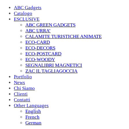
ABC Gadgets
Catalogo
ESCLUSIVE
ABC GREEN GADGETS
ABC URRA’
CALAMITE TURISTICHE ANIMATE
ECO-CARD
ECO-DECORS
ECO-POSTCARD
ECO-WOODY
SEGNALIBRI MAGNETICI
ZAC IL TAGLIAGOCCIA
Portfolio
News
Chi Siamo
Clienti
Contatti
Other Languages
English
French
German