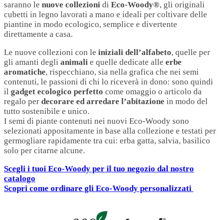
saranno le
nuove collezioni
di
Eco-Woody®
, gli originali
cubetti in legno lavorati a mano e ideali per coltivare delle
piantine in modo ecologico, semplice e divertente
direttamente a casa.
Le nuove collezioni con le
iniziali dell’alfabeto
, quelle per
gli amanti degli
animali
e quelle dedicate alle
erbe
aromatiche
, rispecchiano, sia nella grafica che nei semi
contenuti, le passioni di chi lo riceverà in dono: sono quindi
il
gadget ecologico perfetto
come omaggio o articolo da
regalo per
decorare ed arredare l’abitazione
in modo del
tutto sostenibile e unico.
I semi di piante contenuti nei nuovi Eco-Woody sono
selezionati appositamente in base alla collezione e testati per
germogliare rapidamente tra cui: erba gatta, salvia, basilico
solo per citarne alcune.
Scegli i tuoi Eco-Woody per il tuo negozio dal nostro
catalogo
Scopri come ordinare gli Eco-Woody personalizzati