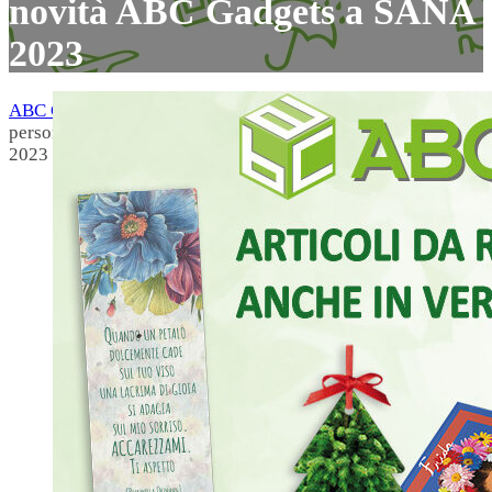
novità ABC Gadgets a SANA
2023
ABC Gadgets
›
News
›
Idee regalo ecosostenibili e
personalizzabili: le ultime novità ABC Gadgets a SANA
2023