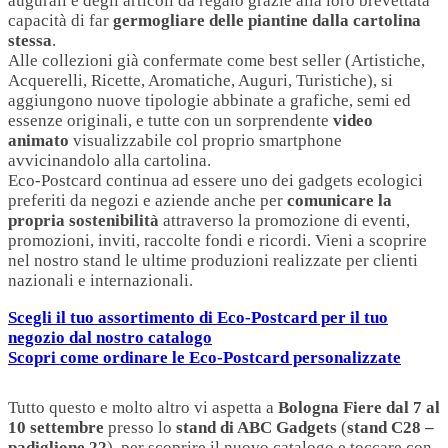
augurali e degli articoli da regalo grazie alla loro brevettata
capacità di far
germogliare delle piantine dalla cartolina
stessa
.
Alle collezioni già confermate come best seller (Artistiche,
Acquerelli, Ricette, Aromatiche, Auguri, Turistiche), si
aggiungono nuove tipologie abbinate a grafiche, semi ed
essenze originali, e tutte con un sorprendente
video
animato
visualizzabile col proprio smartphone
avvicinandolo alla cartolina.
Eco-Postcard continua ad essere uno dei gadgets ecologici
preferiti da negozi e aziende anche per
comunicare la
propria sostenibilità
attraverso la promozione di eventi,
promozioni, inviti, raccolte fondi e ricordi. Vieni a scoprire
nel nostro stand le ultime produzioni realizzate per clienti
nazionali e internazionali.
Scegli il tuo assortimento di Eco-Postcard per il tuo
negozio dal nostro catalogo
Scopri come ordinare le Eco-Postcard personalizzate
Tutto questo e molto altro vi aspetta a
Bologna Fiere dal 7 al
10 settembre
presso lo
stand di ABC Gadgets
(
stand C28 –
padiglione 22
), per scoprire il nuovo catalogo e toccare con