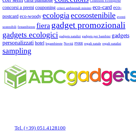
carta piantabile
Collezioni Ecologiche
eco-card
concorsi a premi
couponing
eco-
criteri ambientali minimi
ecologia
ecosostenibile
postcard
eco-woody
eventi
gadget promozionali
fiera
sostenibili
festambiente
gadgets ecologici
gadgets
gadgets natalizi
gadgets per bambini
personalizzati
hotel
legambiente
Novità
PNRR
regali natale
regali natalizi
sampling
Business Unit by ABC Marketing S.r.l.
P. IVA 02108001203
Via Tiarini 1
40129 Bologna
Tel. (+39) 051.4128100
Fax:(+39) 051.7456909