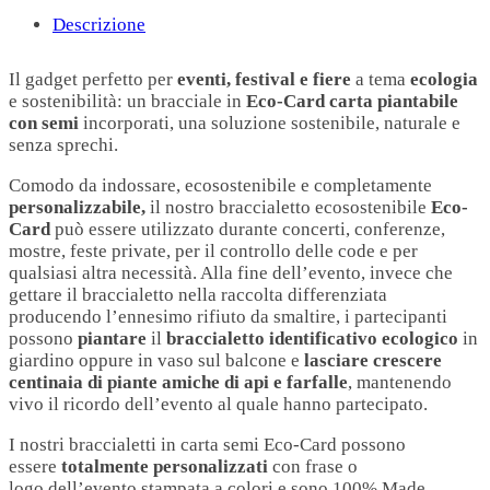
Descrizione
Il gadget perfetto per
eventi, festival e fiere
a tema
ecologia
e sostenibilità: un bracciale in
Eco-Card carta piantabile
con semi
incorporati, una soluzione
sostenibile, naturale e
senza sprechi.
Comodo da indossare, ecosostenibile e completamente
personalizzabile,
il nostro braccialetto ecosostenibile
Eco-
Card
può essere utilizzato durante concerti, conferenze,
mostre, feste private, per il controllo delle code e per
qualsiasi altra necessità. Alla fine dell’evento, invece che
gettare il braccialetto nella raccolta differenziata
producendo l’ennesimo rifiuto da smaltire, i partecipanti
possono
piantare
il
braccialetto identificativo ecologico
in
giardino oppure in vaso sul balcone e
lasciare crescere
centinaia di piante amiche di api e farfalle
, mantenendo
vivo il ricordo dell’evento al quale hanno partecipato.
I nostri braccialetti in carta semi Eco-Card possono
essere
totalmente personalizzati
con frase o
logo dell’evento stampata a colori e sono 100% Made