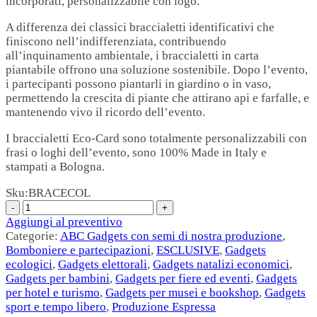
incorporati, personalizzabile con logo.
A differenza dei classici braccialetti identificativi che
finiscono nell’indifferenziata, contribuendo
all’inquinamento ambientale, i braccialetti in carta
piantabile offrono una soluzione sostenibile. Dopo l’evento,
i partecipanti possono piantarli in giardino o in vaso,
permettendo la crescita di piante che attirano api e farfalle, e
mantenendo vivo il ricordo dell’evento.
I braccialetti Eco-Card sono totalmente personalizzabili con
frasi o loghi dell’evento, sono 100% Made in Italy e
stampati a Bologna.
Sku:
BRACECOL
Aggiungi al preventivo
Categorie:
ABC Gadgets con semi di nostra produzione
,
Bomboniere e partecipazioni
,
ESCLUSIVE
,
Gadgets
ecologici
,
Gadgets elettorali
,
Gadgets natalizi economici
,
Gadgets per bambini
,
Gadgets per fiere ed eventi
,
Gadgets
per hotel e turismo
,
Gadgets per musei e bookshop
,
Gadgets
sport e tempo libero
,
Produzione Espressa