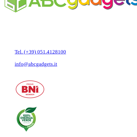
Business Unit by ABC Marketing S.r.l.
P. IVA 02108001203
Via Tiarini 1
40129 Bologna
Tel. (+39) 051.4128100
Fax:(+39) 051.7456909
info@abcgadgets.it