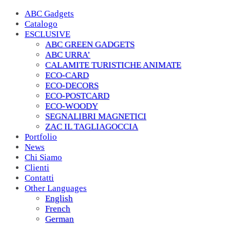
ABC Gadgets
Catalogo
ESCLUSIVE
ABC GREEN GADGETS
ABC URRA’
CALAMITE TURISTICHE ANIMATE
ECO-CARD
ECO-DECORS
ECO-POSTCARD
ECO-WOODY
SEGNALIBRI MAGNETICI
ZAC IL TAGLIAGOCCIA
Portfolio
News
Chi Siamo
Clienti
Contatti
Other Languages
English
French
German