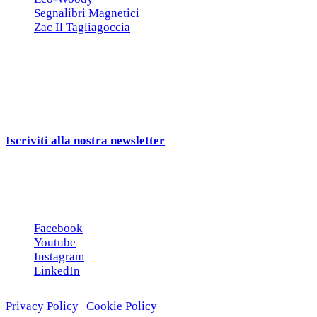
Segnalibri Magnetici
Zac Il Tagliagoccia
ISCRIZIONE NEWSLETTER
Cerchiamo
Aziende, Enti, Associazioni e
Rivenditori
interessati ai nostri gadgets!
Iscriviti alla nostra newsletter
e ricevi una campionatura in
omaggio!
Seguici sui social
Facebook
Youtube
Instagram
LinkedIn
Privacy Policy
|
Cookie Policy