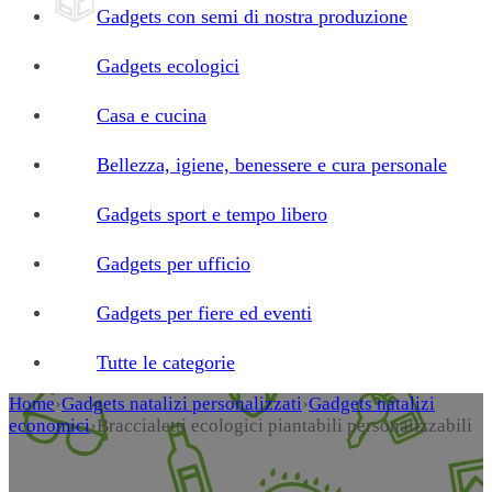
Gadgets con semi di nostra produzione
Gadgets ecologici
Casa e cucina
Bellezza, igiene, benessere e cura personale
Gadgets sport e tempo libero
Gadgets per ufficio
Gadgets per fiere ed eventi
Tutte le categorie
Home
›
Gadgets natalizi personalizzati
›
Gadgets natalizi
economici
›
Braccialetti ecologici piantabili personalizzabili