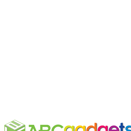
Eco-Calendar®: il calendario
piantabile che si appende, si
trasforma e si semina