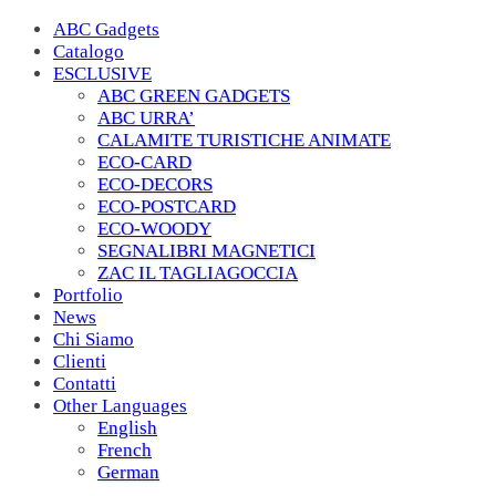
ABC Gadgets
Catalogo
ESCLUSIVE
ABC GREEN GADGETS
ABC URRA’
CALAMITE TURISTICHE ANIMATE
ECO-CARD
ECO-DECORS
ECO-POSTCARD
ECO-WOODY
SEGNALIBRI MAGNETICI
ZAC IL TAGLIAGOCCIA
Portfolio
News
Chi Siamo
Clienti
Contatti
Other Languages
English
French
German