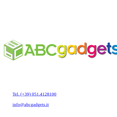
Antistress natalizio personalizzabile
Business Unit by ABC Marketing S.r.l.
P. IVA 02108001203
Via Tiarini 1
40129 Bologna
Tel. (+39) 051.4128100
Fax:(+39) 051.7456909
info@abcgadgets.it