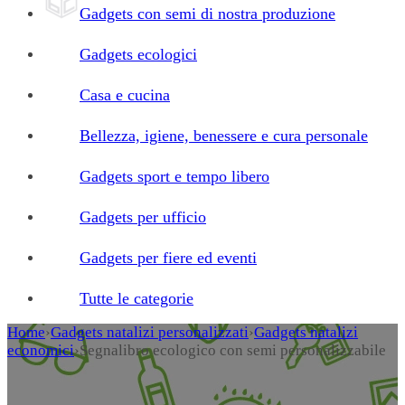
Gadgets con semi di nostra produzione
Gadgets ecologici
Casa e cucina
Bellezza, igiene, benessere e cura personale
Gadgets sport e tempo libero
Gadgets per ufficio
Gadgets per fiere ed eventi
Tutte le categorie
Home
›
Gadgets natalizi personalizzati
›
Gadgets natalizi
economici
›
Segnalibro ecologico con semi personalizzabile