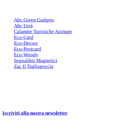
ESCLUSIVE
Abc Green Gadgets
Abc Urrà
Calamite Turistiche Animate
Eco-Card
Eco-Decors
Eco-Postcard
Eco-Woody
Segnalibri Magnetici
Zac Il Tagliagoccia
ISCRIZIONE NEWSLETTER
Cerchiamo
Aziende, Enti, Associazioni e
Rivenditori
interessati ai nostri gadgets!
Iscriviti alla nostra newsletter
e ricevi una campionatura in
omaggio!