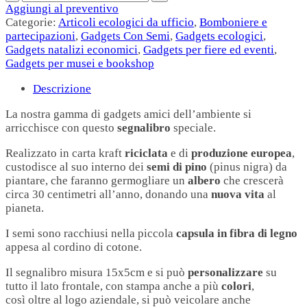
Aggiungi al preventivo
Categorie:
Articoli ecologici da ufficio
,
Bomboniere e
partecipazioni
,
Gadgets Con Semi
,
Gadgets ecologici
,
Gadgets natalizi economici
,
Gadgets per fiere ed eventi
,
Gadgets per musei e bookshop
Descrizione
La nostra gamma di gadgets amici dell’ambiente si
arricchisce con questo
segnalibro
speciale.
Realizzato in carta kraft
riciclata
e di
produzione europea
,
custodisce al suo interno dei
semi di pino
(pinus nigra) da
piantare, che faranno germogliare un
albero
che crescerà
circa 30 centimetri all’anno, donando una
nuova vita
al
pianeta.
I semi sono racchiusi nella piccola
capsula in fibra di legno
appesa al cordino di cotone.
Il segnalibro misura 15x5cm e si può
personalizzare
su
tutto il lato frontale, con stampa anche a più
colori
,
così oltre al logo aziendale, si può veicolare anche