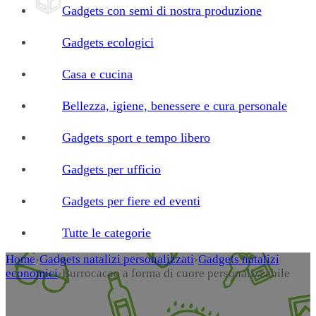
Gadgets con semi di nostra produzione
Gadgets ecologici
Casa e cucina
Bellezza, igiene, benessere e cura personale
Gadgets sport e tempo libero
Gadgets per ufficio
Gadgets per fiere ed eventi
Tutte le categorie
Home
›
Gadgets natalizi personalizzati
›
Gadgets natalizi
economici
›
Burrocacao a forma di cuore personalizzabile