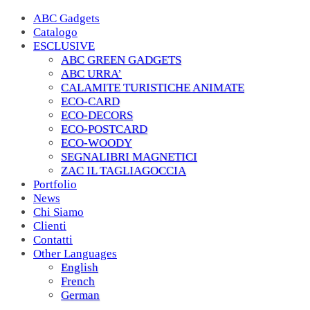
ABC Gadgets
Catalogo
ESCLUSIVE
ABC GREEN GADGETS
ABC URRA’
CALAMITE TURISTICHE ANIMATE
ECO-CARD
ECO-DECORS
ECO-POSTCARD
ECO-WOODY
SEGNALIBRI MAGNETICI
ZAC IL TAGLIAGOCCIA
Portfolio
News
Chi Siamo
Clienti
Contatti
Other Languages
English
French
German