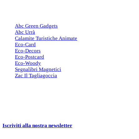
ESCLUSIVE
Abc Green Gadgets
Abc Urrà
Calamite Turistiche Animate
Eco-Card
Eco-Decors
Eco-Postcard
Eco-Woody
Segnalibri Magnetici
Zac Il Tagliagoccia
ISCRIZIONE NEWSLETTER
Cerchiamo
Aziende, Enti, Associazioni e
Rivenditori
interessati ai nostri gadgets!
Iscriviti alla nostra newsletter
e ricevi una campionatura in
omaggio!