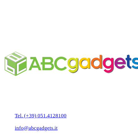
Pallina di Natale personalizzabile
Business Unit by ABC Marketing S.r.l.
P. IVA 02108001203
Via Tiarini 1
40129 Bologna
Tel. (+39) 051.4128100
Fax:(+39) 051.7456909
info@abcgadgets.it