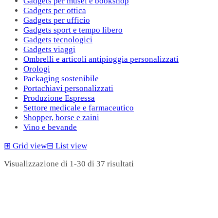
Gadgets per musei e bookshop
Gadgets per ottica
Gadgets per ufficio
Gadgets sport e tempo libero
Gadgets tecnologici
Gadgets viaggi
Ombrelli e articoli antipioggia personalizzati
Orologi
Packaging sostenibile
Portachiavi personalizzati
Produzione Espressa
Settore medicale e farmaceutico
Shopper, borse e zaini
Vino e bevande
⊞
Grid view
⊟
List view
Visualizzazione di 1-30 di 37 risultati