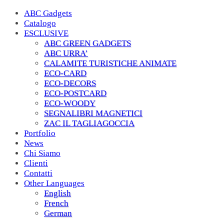
ABC Gadgets
Catalogo
ESCLUSIVE
ABC GREEN GADGETS
ABC URRA’
CALAMITE TURISTICHE ANIMATE
ECO-CARD
ECO-DECORS
ECO-POSTCARD
ECO-WOODY
SEGNALIBRI MAGNETICI
ZAC IL TAGLIAGOCCIA
Portfolio
News
Chi Siamo
Clienti
Contatti
Other Languages
English
French
German