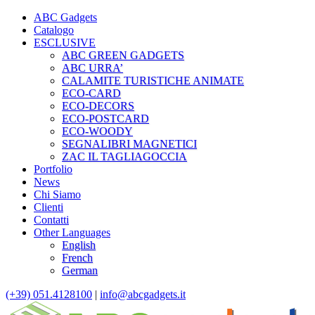
ABC Gadgets
Catalogo
ESCLUSIVE
ABC GREEN GADGETS
ABC URRA’
CALAMITE TURISTICHE ANIMATE
ECO-CARD
ECO-DECORS
ECO-POSTCARD
ECO-WOODY
SEGNALIBRI MAGNETICI
ZAC IL TAGLIAGOCCIA
Portfolio
News
Chi Siamo
Clienti
Contatti
Other Languages
English
French
German
(+39) 051.4128100
|
info@abcgadgets.it