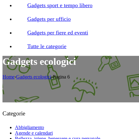
Gadgets sport e tempo libero
Gadgets per ufficio
Gadgets per fiere ed eventi
Tutte le categorie
Gadgets ecologici
Home
›
Gadgets ecologici
›
Pagina 6
Categorie
Abbigliamento
Agende e calendari
Bellezza, igiene, benessere e cura personale