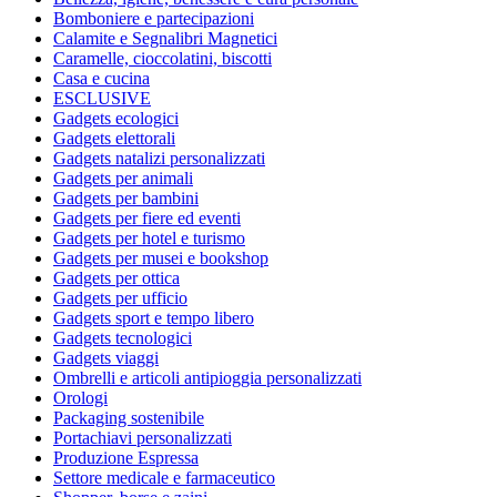
Bomboniere e partecipazioni
Calamite e Segnalibri Magnetici
Caramelle, cioccolatini, biscotti
Casa e cucina
ESCLUSIVE
Gadgets ecologici
Gadgets elettorali
Gadgets natalizi personalizzati
Gadgets per animali
Gadgets per bambini
Gadgets per fiere ed eventi
Gadgets per hotel e turismo
Gadgets per musei e bookshop
Gadgets per ottica
Gadgets per ufficio
Gadgets sport e tempo libero
Gadgets tecnologici
Gadgets viaggi
Ombrelli e articoli antipioggia personalizzati
Orologi
Packaging sostenibile
Portachiavi personalizzati
Produzione Espressa
Settore medicale e farmaceutico