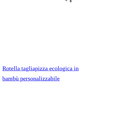
Rotella tagliapizza ecologica in
bambù personalizzabile