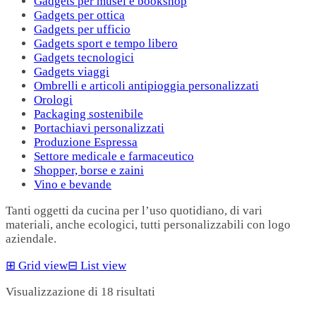
Gadgets per musei e bookshop
Gadgets per ottica
Gadgets per ufficio
Gadgets sport e tempo libero
Gadgets tecnologici
Gadgets viaggi
Ombrelli e articoli antipioggia personalizzati
Orologi
Packaging sostenibile
Portachiavi personalizzati
Produzione Espressa
Settore medicale e farmaceutico
Shopper, borse e zaini
Vino e bevande
Tanti oggetti da cucina per l’uso quotidiano, di vari
materiali, anche ecologici, tutti personalizzabili con logo
aziendale.
⊞
Grid view
⊟
List view
Visualizzazione di 18 risultati