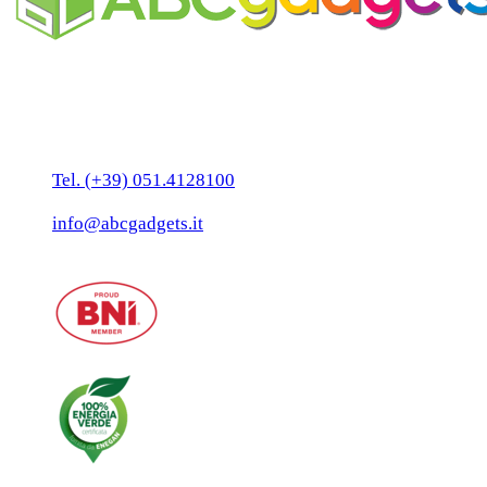
Business Unit by ABC Marketing S.r.l.
P. IVA 02108001203
Via Tiarini 1
40129 Bologna
Tel. (+39) 051.4128100
Fax:(+39) 051.7456909
info@abcgadgets.it