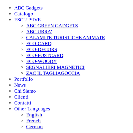
ABC Gadgets
Catalogo
ESCLUSIVE
ABC GREEN GADGETS
ABC URRA’
CALAMITE TURISTICHE ANIMATE
ECO-CARD
ECO-DECORS
ECO-POSTCARD
ECO-WOODY
SEGNALIBRI MAGNETICI
ZAC IL TAGLIAGOCCIA
Portfolio
News
Chi Siamo
Clienti
Contatti
Other Languages
English
French
German