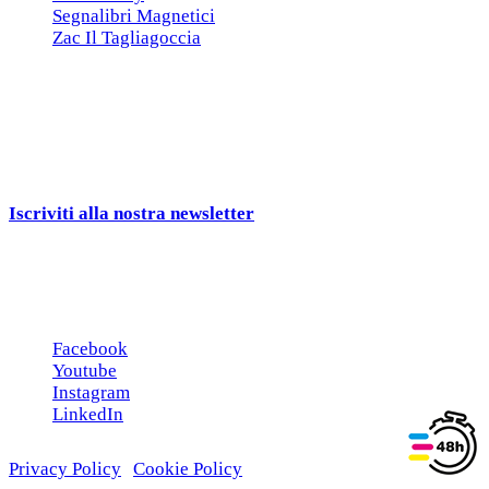
Segnalibri Magnetici
Zac Il Tagliagoccia
ISCRIZIONE NEWSLETTER
Cerchiamo
Aziende, Enti, Associazioni e
Rivenditori
interessati ai nostri gadgets!
Iscriviti alla nostra newsletter
e ricevi una campionatura in
omaggio!
Seguici sui social
Facebook
Youtube
Instagram
LinkedIn
Privacy Policy
|
Cookie Policy