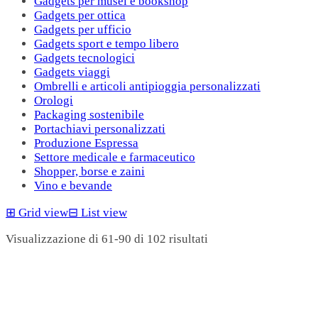
Gadgets per musei e bookshop
Gadgets per ottica
Gadgets per ufficio
Gadgets sport e tempo libero
Gadgets tecnologici
Gadgets viaggi
Ombrelli e articoli antipioggia personalizzati
Orologi
Packaging sostenibile
Portachiavi personalizzati
Produzione Espressa
Settore medicale e farmaceutico
Shopper, borse e zaini
Vino e bevande
⊞
Grid view
⊟
List view
Visualizzazione di 61-90 di 102 risultati