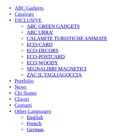
ABC Gadgets
Catalogo
ESCLUSIVE
ABC GREEN GADGETS
ABC URRA’
CALAMITE TURISTICHE ANIMATE
ECO-CARD
ECO-DECORS
ECO-POSTCARD
ECO-WOODY
SEGNALIBRI MAGNETICI
ZAC IL TAGLIAGOCCIA
Portfolio
News
Chi Siamo
Clienti
Contatti
Other Languages
English
French
German