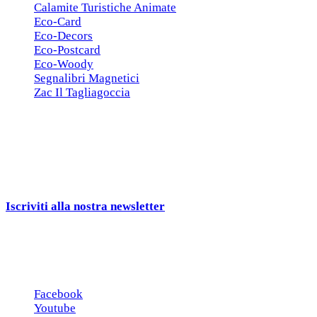
Calamite Turistiche Animate
Eco-Card
Eco-Decors
Eco-Postcard
Eco-Woody
Segnalibri Magnetici
Zac Il Tagliagoccia
ISCRIZIONE NEWSLETTER
Cerchiamo
Aziende, Enti, Associazioni e
Rivenditori
interessati ai nostri gadgets!
Iscriviti alla nostra newsletter
e ricevi una campionatura in
omaggio!
Seguici sui social
Facebook
Youtube