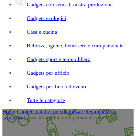
Gadgets con semi di nostra produzione
Gadgets ecologici
Casa e cucina
Bellezza, igiene, benessere e cura personale
Gadgets sport e tempo libero
Gadgets per ufficio
Gadgets per fiere ed eventi
Tutte le categorie
Home
›
Gadgets natalizi personalizzati
›
Regali natalizi
aziendali
›
Cassa audio bluetooth personalizzabile