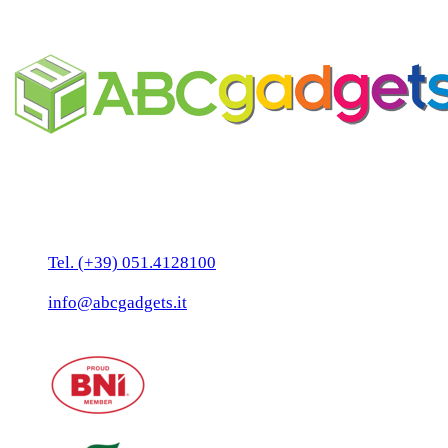
Fascia personalizzabile skincare
Business Unit by ABC Marketing S.r.l.
P. IVA 02108001203
Via Tiarini 1
40129 Bologna
Tel. (+39) 051.4128100
Fax:(+39) 051.7456909
info@abcgadgets.it