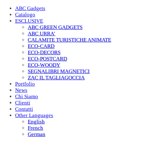
ABC Gadgets
Catalogo
ESCLUSIVE
ABC GREEN GADGETS
ABC URRA’
CALAMITE TURISTICHE ANIMATE
ECO-CARD
ECO-DECORS
ECO-POSTCARD
ECO-WOODY
SEGNALIBRI MAGNETICI
ZAC IL TAGLIAGOCCIA
Portfolio
News
Chi Siamo
Clienti
Contatti
Other Languages
English
French
German