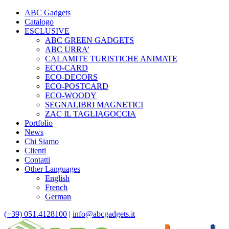
ABC Gadgets
Catalogo
ESCLUSIVE
ABC GREEN GADGETS
ABC URRA’
CALAMITE TURISTICHE ANIMATE
ECO-CARD
ECO-DECORS
ECO-POSTCARD
ECO-WOODY
SEGNALIBRI MAGNETICI
ZAC IL TAGLIAGOCCIA
Portfolio
News
Chi Siamo
Clienti
Contatti
Other Languages
English
French
German
(+39) 051.4128100
|
info@abcgadgets.it