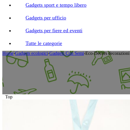
Gadgets sport e tempo libero
Gadgets per ufficio
Gadgets per fiere ed eventi
Tutte le categorie
Home
›
Gadgets ecologici
›
Gadgets Con Semi
›
Eco-Decors decorazioni 
Top