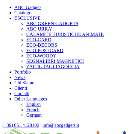
ABC Gadgets
Catalogo
ESCLUSIVE
ABC GREEN GADGETS
ABC URRA’
CALAMITE TURISTICHE ANIMATE
ECO-CARD
ECO-DECORS
ECO-POSTCARD
ECO-WOODY
SEGNALIBRI MAGNETICI
ZAC IL TAGLIAGOCCIA
Portfolio
News
Chi Siamo
Clienti
Contatti
Other Languages
English
French
German
(+39) 051.4128100
|
info@abcgadgets.it