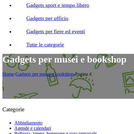
Gadgets sport e tempo libero
Gadgets per ufficio
Gadgets per fiere ed eventi
Tutte le categorie
Gadgets per musei e bookshop
Home
›
Gadgets per musei e bookshop
›
Pagina 4
Categorie
Abbigliamento
Agende e calendari
Bellezza, igiene, benessere e cura personale