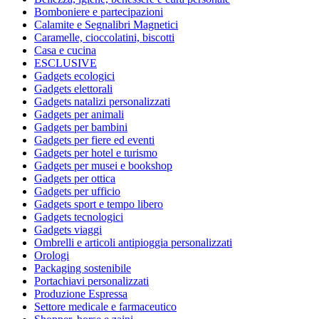
Bomboniere e partecipazioni
Calamite e Segnalibri Magnetici
Caramelle, cioccolatini, biscotti
Casa e cucina
ESCLUSIVE
Gadgets ecologici
Gadgets elettorali
Gadgets natalizi personalizzati
Gadgets per animali
Gadgets per bambini
Gadgets per fiere ed eventi
Gadgets per hotel e turismo
Gadgets per musei e bookshop
Gadgets per ottica
Gadgets per ufficio
Gadgets sport e tempo libero
Gadgets tecnologici
Gadgets viaggi
Ombrelli e articoli antipioggia personalizzati
Orologi
Packaging sostenibile
Portachiavi personalizzati
Produzione Espressa
Settore medicale e farmaceutico