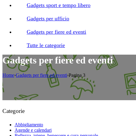
Gadgets sport e tempo libero
Gadgets per ufficio
Gadgets per fiere ed eventi
Tutte le categorie
Gadgets per fiere ed eventi
Home
›
Gadgets per fiere ed eventi
›
Pagina 3
Categorie
Abbigliamento
Agende e calendari
Bellezza, igiene, benessere e cura personale