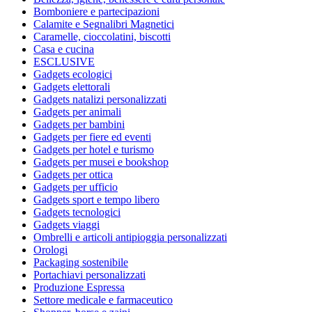
Bomboniere e partecipazioni
Calamite e Segnalibri Magnetici
Caramelle, cioccolatini, biscotti
Casa e cucina
ESCLUSIVE
Gadgets ecologici
Gadgets elettorali
Gadgets natalizi personalizzati
Gadgets per animali
Gadgets per bambini
Gadgets per fiere ed eventi
Gadgets per hotel e turismo
Gadgets per musei e bookshop
Gadgets per ottica
Gadgets per ufficio
Gadgets sport e tempo libero
Gadgets tecnologici
Gadgets viaggi
Ombrelli e articoli antipioggia personalizzati
Orologi
Packaging sostenibile
Portachiavi personalizzati
Produzione Espressa
Settore medicale e farmaceutico