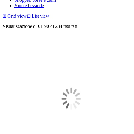
Shopper, borse e zaini
Vino e bevande
⊞
Grid view
⊟
List view
Visualizzazione di 61-90 di 234 risultati