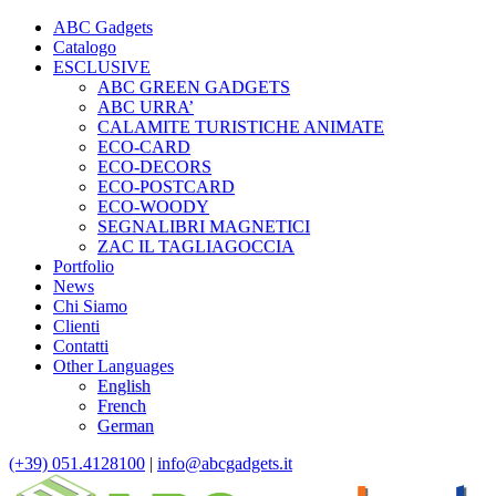
ABC Gadgets
Catalogo
ESCLUSIVE
ABC GREEN GADGETS
ABC URRA’
CALAMITE TURISTICHE ANIMATE
ECO-CARD
ECO-DECORS
ECO-POSTCARD
ECO-WOODY
SEGNALIBRI MAGNETICI
ZAC IL TAGLIAGOCCIA
Portfolio
News
Chi Siamo
Clienti
Contatti
Other Languages
English
French
German
(+39) 051.4128100
|
info@abcgadgets.it